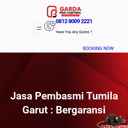
Lewati
ke
konten
0812 8009 2221
Have You Any Quires ?
BOOKING NOW
Jasa Pembasmi Tumila
Garut : Bergaransi