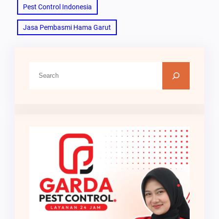
Pest Control Indonesia
Jasa Pembasmi Hama Garut
C
a
r
i