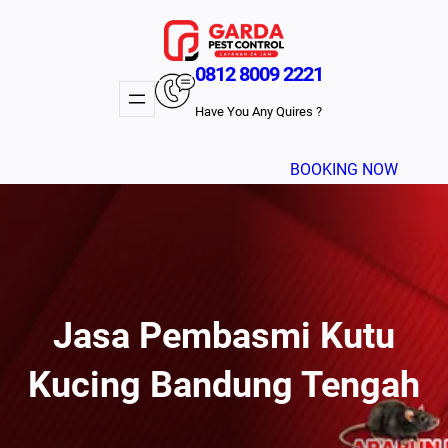
Lewati
ke
konten
0812 8009 2221
Have You Any Quires ?
BOOKING NOW
Jasa Pembasmi Kutu
Kucing Bandung Tengah