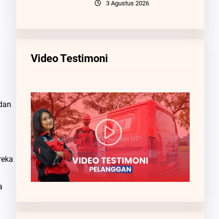
3 Agustus 2026
Video Testimoni
 dan
n
reka
a