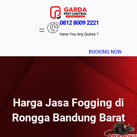
Lewati
ke
konten
0812 8009 2221
Have You Any Quires ?
BOOKING NOW
Harga Jasa Fogging di
Rongga Bandung Barat