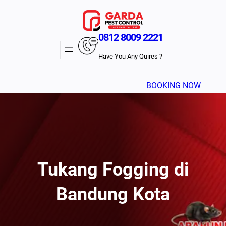
Lewati
ke
konten
0812 8009 2221
Have You Any Quires ?
BOOKING NOW
Tukang Fogging di
Bandung Kota