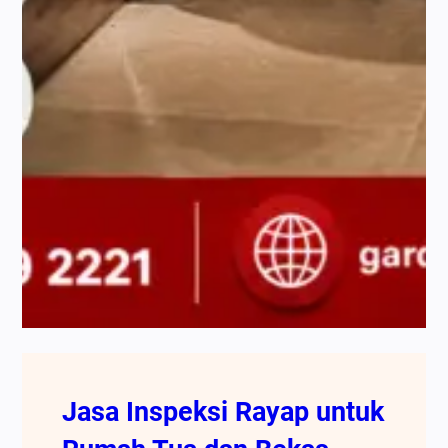
Jasa Inspeksi Rayap untuk