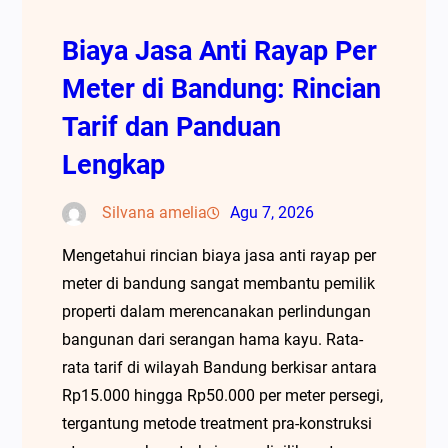
Biaya Jasa Anti Rayap Per
Meter di Bandung: Rincian
Tarif dan Panduan
Lengkap
Silvana amelia
Agu 7, 2026
Mengetahui rincian biaya jasa anti rayap per
meter di bandung sangat membantu pemilik
properti dalam merencanakan perlindungan
bangunan dari serangan hama kayu. Rata-
rata tarif di wilayah Bandung berkisar antara
Rp15.000 hingga Rp50.000 per meter persegi,
tergantung metode treatment pra-konstruksi