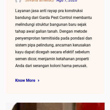
Silvana amelia
Agu 7, 2026
Layanan jasa anti rayap pra konstruksi
bandung dari Garda Pest Control membantu
melindungi struktur bangunan baru sejak
tahap awal galian tanah. Dengan metode
penyemprotan termitisida pada pondasi dan
sistem pipa pelindung, ancaman kerusakan
kayu dapat dicegah secara efektif sebelum
semen dicor, menjamin ketahanan properti
Anda dari serangan koloni hama perusak.
Know More