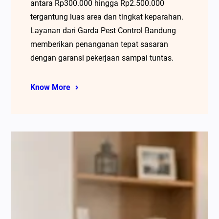
antara Rp300.000 hingga Rp2.500.000
tergantung luas area dan tingkat keparahan.
Layanan dari Garda Pest Control Bandung
memberikan penanganan tepat sasaran
dengan garansi pekerjaan sampai tuntas.
Know More