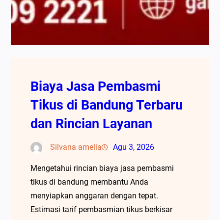
Biaya Jasa Pembasmi
Tikus di Bandung Terbaru
dan Rincian Layanan
Silvana amelia
Agu 3, 2026
Mengetahui rincian biaya jasa pembasmi
tikus di bandung membantu Anda
menyiapkan anggaran dengan tepat.
Estimasi tarif pembasmian tikus berkisar