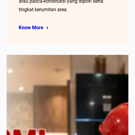
atau pasca-konstruksi yang dipilih serta
tingkat kerumitan area.
Know More