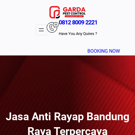
Lewati
ke
konten
0812 8009 2221
Have You Any Quires ?
BOOKING NOW
Jasa Anti Rayap Bandung
Raya Terpercaya