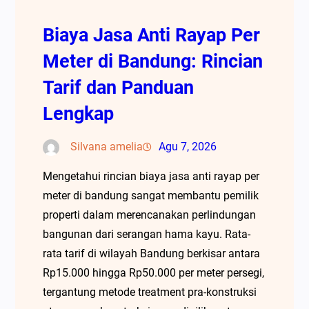
Biaya Jasa Anti Rayap Per
Meter di Bandung: Rincian
Tarif dan Panduan
Lengkap
Silvana amelia
Agu 7, 2026
Mengetahui rincian biaya jasa anti rayap per
meter di bandung sangat membantu pemilik
properti dalam merencanakan perlindungan
bangunan dari serangan hama kayu. Rata-
rata tarif di wilayah Bandung berkisar antara
Rp15.000 hingga Rp50.000 per meter persegi,
tergantung metode treatment pra-konstruksi