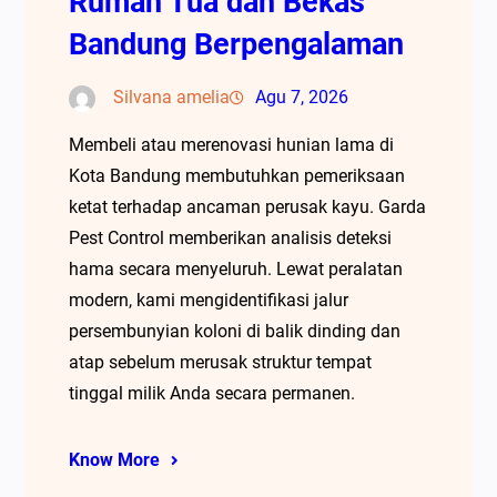
Rumah Tua dan Bekas
Bandung Berpengalaman
Silvana amelia
Agu 7, 2026
Membeli atau merenovasi hunian lama di
Kota Bandung membutuhkan pemeriksaan
ketat terhadap ancaman perusak kayu. Garda
Pest Control memberikan analisis deteksi
hama secara menyeluruh. Lewat peralatan
modern, kami mengidentifikasi jalur
persembunyian koloni di balik dinding dan
atap sebelum merusak struktur tempat
tinggal milik Anda secara permanen.
Know More