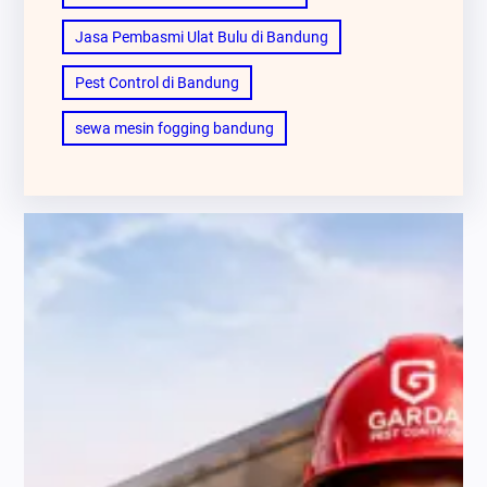
Jasa Pembasmi Ulat Bulu di Bandung
Pest Control di Bandung
sewa mesin fogging bandung