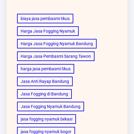
biaya jasa pembasmi tikus
Harga Jasa Fogging Nyamuk
Harga Jasa Fogging Nyamuk Bandung
Harga Jasa Pembasmi Sarang Tawon
harga jasa pembasmi tikus
Jasa Anti Rayap Bandung
Jasa Fogging di Bandung
Jasa Fogging Nyamuk Bandung
jasa fogging nyamuk bekasi
jasa fogging nyamuk bogor