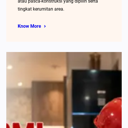
atau pasca-konstruksi yang dipilih serta
tingkat kerumitan area.
Know More