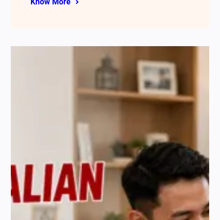
Know More