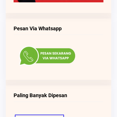
Pesan Via Whatsapp
Paling Banyak Dipesan