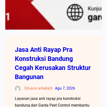
Jasa Anti Rayap Pra
Konstruksi Bandung
Cegah Kerusakan Struktur
Bangunan
Silvana amelia
Agu 7, 2026
Layanan jasa anti rayap pra konstruksi
bandung dari Garda Pest Control membantu