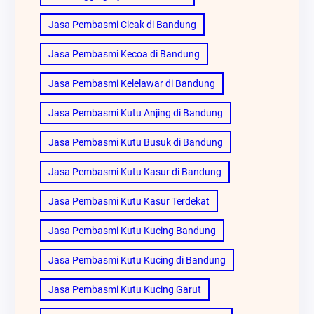
Jasa Pembasmi Cicak di Bandung
Jasa Pembasmi Kecoa di Bandung
Jasa Pembasmi Kelelawar di Bandung
Jasa Pembasmi Kutu Anjing di Bandung
Jasa Pembasmi Kutu Busuk di Bandung
Jasa Pembasmi Kutu Kasur di Bandung
Jasa Pembasmi Kutu Kasur Terdekat
Jasa Pembasmi Kutu Kucing Bandung
Jasa Pembasmi Kutu Kucing di Bandung
Jasa Pembasmi Kutu Kucing Garut