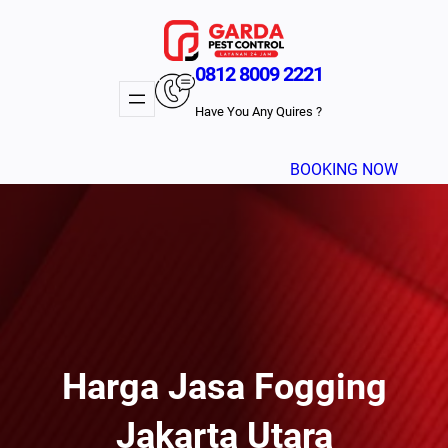
Lewati
ke
konten
0812 8009 2221
Have You Any Quires ?
BOOKING NOW
Harga Jasa Fogging
Jakarta Utara