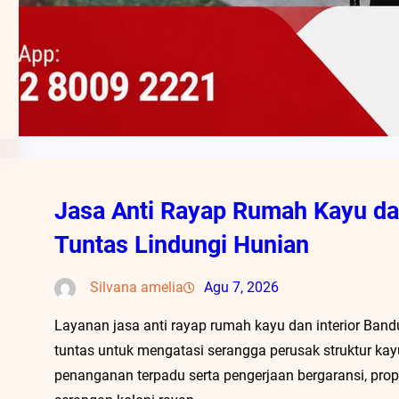
Jasa Anti Rayap Rumah Kayu dan
Tuntas Lindungi Hunian
Silvana amelia
Agu 7, 2026
Layanan jasa anti rayap rumah kayu dan interior Band
tuntas untuk mengatasi serangga perusak struktur kay
penanganan terpadu serta pengerjaan bergaransi, prope