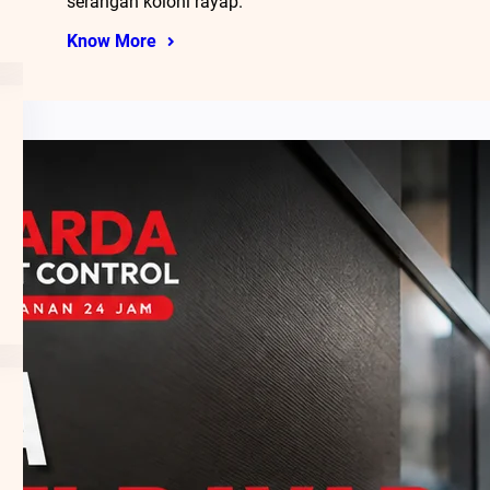
serangan koloni rayap.
Know More