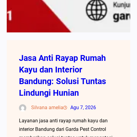
Jasa Anti Rayap Rumah
Kayu dan Interior
Bandung: Solusi Tuntas
Lindungi Hunian
Silvana amelia
Agu 7, 2026
Layanan jasa anti rayap rumah kayu dan
interior Bandung dari Garda Pest Control