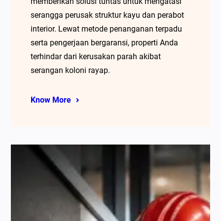
memberikan solusi tuntas untuk mengatasi
serangga perusak struktur kayu dan perabot
interior. Lewat metode penanganan terpadu
serta pengerjaan bergaransi, properti Anda
terhindar dari kerusakan parah akibat
serangan koloni rayap.
Know More