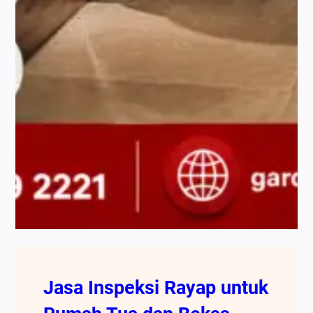
Jasa Inspeksi Rayap untuk