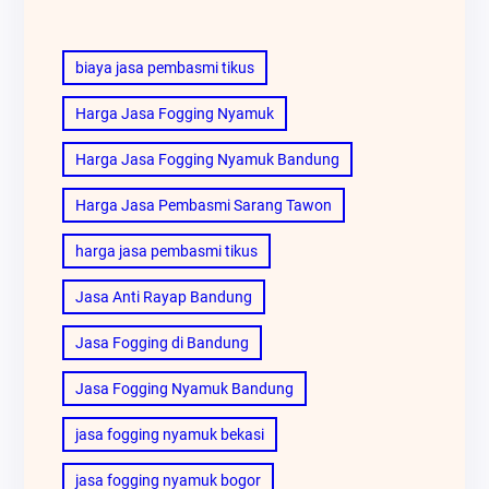
biaya jasa pembasmi tikus
Harga Jasa Fogging Nyamuk
Harga Jasa Fogging Nyamuk Bandung
Harga Jasa Pembasmi Sarang Tawon
harga jasa pembasmi tikus
Jasa Anti Rayap Bandung
Jasa Fogging di Bandung
Jasa Fogging Nyamuk Bandung
jasa fogging nyamuk bekasi
jasa fogging nyamuk bogor