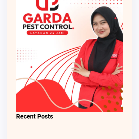
Recent Posts