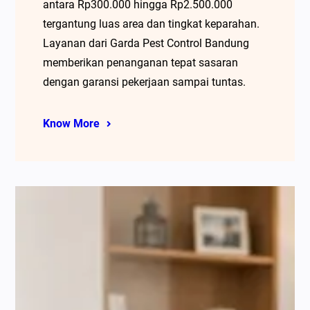
antara Rp300.000 hingga Rp2.500.000
tergantung luas area dan tingkat keparahan.
Layanan dari Garda Pest Control Bandung
memberikan penanganan tepat sasaran
dengan garansi pekerjaan sampai tuntas.
Know More