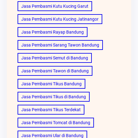
Jasa Pembasmi Kutu Kucing Garut
Jasa Pembasmi Kutu Kucing Jatinangor
Jasa Pembasmi Rayap Bandung
Jasa Pembasmi Sarang Tawon Bandung
Jasa Pembasmi Semut di Bandung
Jasa Pembasmi Tawon di Bandung
Jasa Pembasmi Tikus Bandung
Jasa Pembasmi Tikus di Bandung
Jasa Pembasmi Tikus Terdekat
Jasa Pembasmi Tomcat di Bandung
Jasa Pembasmi Ular di Bandung