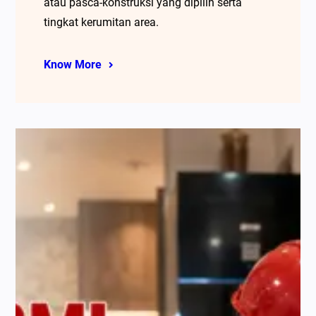
atau pasca-konstruksi yang dipilih serta
tingkat kerumitan area.
Know More