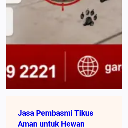
Jasa Pembasmi Tikus
Aman untuk Hewan