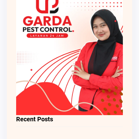
Recent Posts