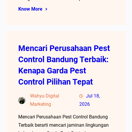
Know More
Mencari Perusahaan Pest
Control Bandung Terbaik:
Kenapa Garda Pest
Control Pilihan Tepat
Wahyu Digital
Jul 18,
Marketing
2026
Mencari Perusahaan Pest Control Bandung
Terbaik berarti mencari jaminan lingkungan