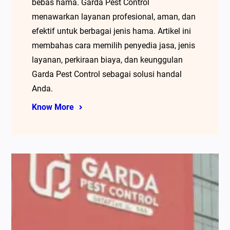
bebas hama. Garda Pest Control
menawarkan layanan profesional, aman, dan
efektif untuk berbagai jenis hama. Artikel ini
membahas cara memilih penyedia jasa, jenis
layanan, perkiraan biaya, dan keunggulan
Garda Pest Control sebagai solusi handal
Anda.
Know More