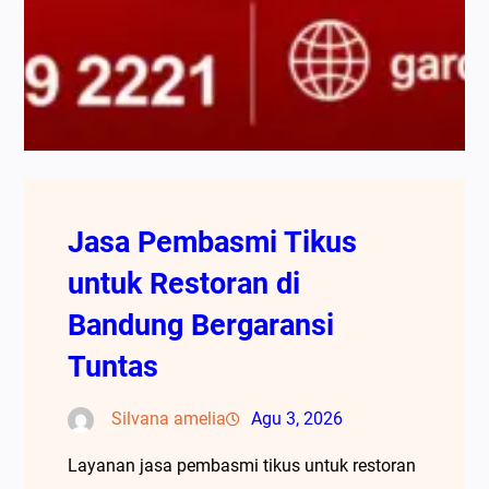
Jasa Pembasmi Tikus
untuk Restoran di
Bandung Bergaransi
Tuntas
Silvana amelia
Agu 3, 2026
Layanan jasa pembasmi tikus untuk restoran