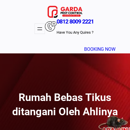
Lewati
ke
konten
0812 8009 2221
Have You Any Quires ?
BOOKING NOW
Rumah Bebas Tikus
ditangani Oleh Ahlinya