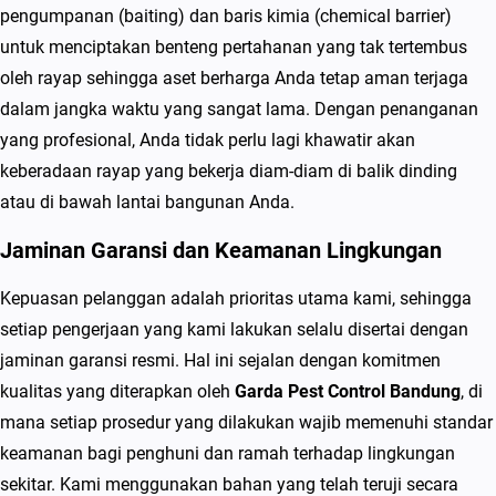
b
pengumpanan (baiting) dan baris kimia (chemical barrier)
a
untuk menciptakan benteng pertahanan yang tak tertembus
s
oleh rayap sehingga aset berharga Anda tetap aman terjaga
m
dalam jangka waktu yang sangat lama. Dengan penanganan
i
yang profesional, Anda tidak perlu lagi khawatir akan
R
keberadaan rayap yang bekerja diam-diam di balik dinding
a
atau di bawah lantai bangunan Anda.
y
Jaminan Garansi dan Keamanan Lingkungan
a
p
Kepuasan pelanggan adalah prioritas utama kami, sehingga
B
setiap pengerjaan yang kami lakukan selalu disertai dengan
e
jaminan garansi resmi. Hal ini sejalan dengan komitmen
r
kualitas yang diterapkan oleh
Garda Pest Control Bandung
, di
g
mana setiap prosedur yang dilakukan wajib memenuhi standar
a
keamanan bagi penghuni dan ramah terhadap lingkungan
r
sekitar. Kami menggunakan bahan yang telah teruji secara