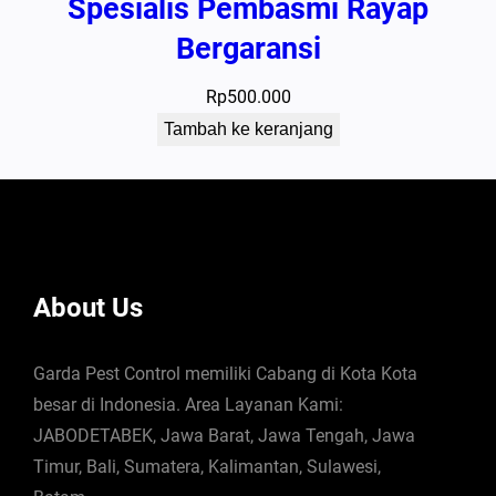
Spesialis Pembasmi Rayap
Bergaransi
Rp
500.000
Tambah ke keranjang
About Us
Garda Pest Control memiliki Cabang di Kota Kota
besar di Indonesia. Area Layanan Kami:
JABODETABEK, Jawa Barat, Jawa Tengah, Jawa
Timur, Bali, Sumatera, Kalimantan, Sulawesi,