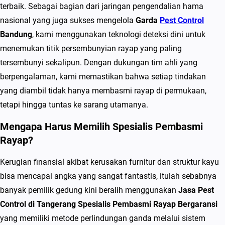
r
terbaik. Sebagai bagian dari jaringan pengendalian hama
a
nasional yang juga sukses mengelola
Garda
Pest Control
n
Bandung
, kami menggunakan teknologi deteksi dini untuk
g
menemukan titik persembunyian rayap yang paling
S
tersembunyi sekalipun. Dengan dukungan tim ahli yang
p
berpengalaman, kami memastikan bahwa setiap tindakan
e
yang diambil tidak hanya membasmi rayap di permukaan,
s
tetapi hingga tuntas ke sarang utamanya.
i
Mengapa Harus Memilih Spesialis Pembasmi
a
Rayap?
l
i
Kerugian finansial akibat kerusakan furnitur dan struktur kayu
s
bisa mencapai angka yang sangat fantastis, itulah sebabnya
P
banyak pemilik gedung kini beralih menggunakan
Jasa Pest
e
Control di Tangerang Spesialis Pembasmi Rayap Bergaransi
m
yang memiliki metode perlindungan ganda melalui sistem