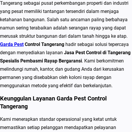
s
Tangerang sebagai pusat perkembangan properti dan industri
t
yang pesat memiliki tantangan tersendiri dalam menjaga
C
ketahanan bangunan. Salah satu ancaman paling berbahaya
o
namun sering terabaikan adalah serangan rayap yang dapat
n
merusak struktur bangunan dari dalam tanah hingga ke atap.
t
Garda Pest
Control Tangerang
hadir sebagai solusi tepercaya
r
dengan menyediakan layanan
Jasa Pest Control di Tangerang
o
Spesialis Pembasmi Rayap Bergaransi
. Kami berkomitmen
l
melindungi rumah, kantor, dan gudang Anda dari kerusakan
d
permanen yang disebabkan oleh koloni rayap dengan
i
menggunakan metode yang efektif dan berkelanjutan.
T
Keunggulan Layanan Garda Pest Control
a
Tangerang
n
g
Kami menerapkan standar operasional yang ketat untuk
e
memastikan setiap pelanggan mendapatkan pelayanan