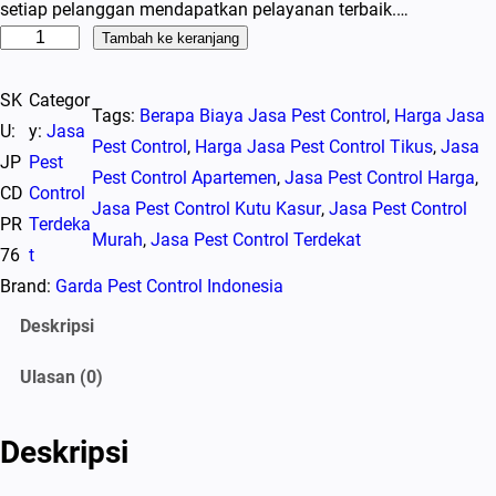
setiap pelanggan mendapatkan pelayanan terbaik.…
K
Tambah ke keranjang
u
SK
Categor
a
Tags:
Berapa Biaya Jasa Pest Control
, 
Harga Jasa
U:
y:
Jasa
n
Pest Control
, 
Harga Jasa Pest Control Tikus
, 
Jasa
JP
Pest
t
Pest Control Apartemen
, 
Jasa Pest Control Harga
, 
CD
Control
i
Jasa Pest Control Kutu Kasur
, 
Jasa Pest Control
PR
Terdeka
t
Murah
, 
Jasa Pest Control Terdekat
76
t
a
Brand:
Garda Pest Control Indonesia
s
J
Deskripsi
a
Ulasan (0)
s
a
P
Deskripsi
e