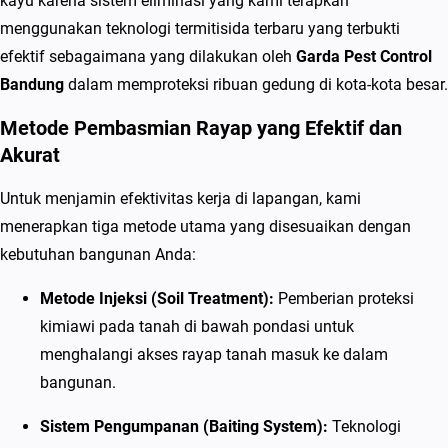
kayu karena sistem eliminasi yang kami terapkan
s
menggunakan teknologi termitisida terbaru yang terbukti
m
efektif sebagaimana yang dilakukan oleh
Garda Pest Control
i
Bandung
dalam memproteksi ribuan gedung di kota-kota besar.
R
a
Metode Pembasmian Rayap yang Efektif dan
y
Akurat
a
Untuk menjamin efektivitas kerja di lapangan, kami
p
menerapkan tiga metode utama yang disesuaikan dengan
B
kebutuhan bangunan Anda:
e
r
Metode Injeksi (Soil Treatment):
Pemberian proteksi
g
kimiawi pada tanah di bawah pondasi untuk
a
menghalangi akses rayap tanah masuk ke dalam
r
bangunan.
a
Sistem Pengumpanan (Baiting System):
Teknologi
n