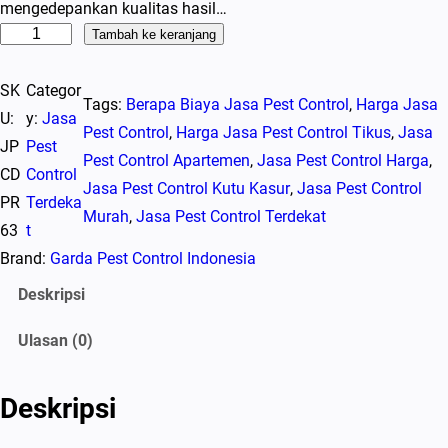
mengedepankan kualitas hasil…
K
Tambah ke keranjang
u
SK
Categor
a
Tags:
Berapa Biaya Jasa Pest Control
, 
Harga Jasa
U:
y:
Jasa
n
Pest Control
, 
Harga Jasa Pest Control Tikus
, 
Jasa
JP
Pest
t
Pest Control Apartemen
, 
Jasa Pest Control Harga
, 
CD
Control
i
Jasa Pest Control Kutu Kasur
, 
Jasa Pest Control
PR
Terdeka
t
Murah
, 
Jasa Pest Control Terdekat
63
t
a
Brand:
Garda Pest Control Indonesia
s
J
Deskripsi
a
Ulasan (0)
s
a
P
Deskripsi
e