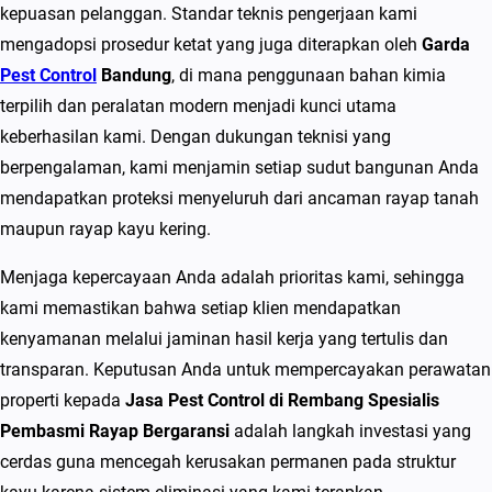
n
kepuasan pelanggan. Standar teknis pengerjaan kami
g
mengadopsi prosedur ketat yang juga diterapkan oleh
Garda
S
Pest Control
Bandung
, di mana penggunaan bahan kimia
p
terpilih dan peralatan modern menjadi kunci utama
e
keberhasilan kami. Dengan dukungan teknisi yang
s
berpengalaman, kami menjamin setiap sudut bangunan Anda
i
mendapatkan proteksi menyeluruh dari ancaman rayap tanah
a
maupun rayap kayu kering.
l
Menjaga kepercayaan Anda adalah prioritas kami, sehingga
i
kami memastikan bahwa setiap klien mendapatkan
s
kenyamanan melalui jaminan hasil kerja yang tertulis dan
P
transparan. Keputusan Anda untuk mempercayakan perawatan
e
properti kepada
Jasa Pest Control di Rembang Spesialis
m
Pembasmi Rayap Bergaransi
adalah langkah investasi yang
b
cerdas guna mencegah kerusakan permanen pada struktur
a