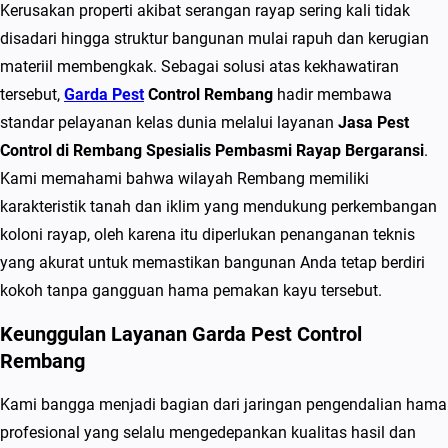
s
Kerusakan properti akibat serangan rayap sering kali tidak
t
disadari hingga struktur bangunan mulai rapuh dan kerugian
C
materiil membengkak. Sebagai solusi atas kekhawatiran
o
tersebut,
Garda Pest
Control Rembang
hadir membawa
n
standar pelayanan kelas dunia melalui layanan
Jasa Pest
t
Control di Rembang Spesialis Pembasmi Rayap Bergaransi
.
r
Kami memahami bahwa wilayah Rembang memiliki
o
karakteristik tanah dan iklim yang mendukung perkembangan
l
koloni rayap, oleh karena itu diperlukan penanganan teknis
d
yang akurat untuk memastikan bangunan Anda tetap berdiri
i
kokoh tanpa gangguan hama pemakan kayu tersebut.
R
Keunggulan Layanan Garda Pest Control
e
Rembang
m
b
Kami bangga menjadi bagian dari jaringan pengendalian hama
a
profesional yang selalu mengedepankan kualitas hasil dan