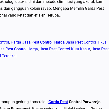
knologi deteksi dini dan metode eliminasi yang akurat, kami
s dari gangguan koloni rayap. Mengapa Memilih Garda Pest
nal yang ketat dan efisien, serupa…
ntrol
, 
Harga Jasa Pest Control
, 
Harga Jasa Pest Control Tikus
, 
sa Pest Control Harga
, 
Jasa Pest Control Kutu Kasur
, 
Jasa Pest
l Terdekat
adi maupun gedung komersial.
Garda Pest
Control Purworejo
 Rayap Bergaransi
. Rayap sering kali dijuluki sebagai “hama