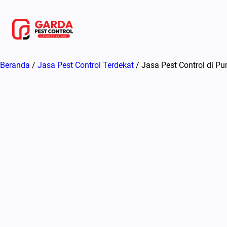
Lewati
ke
konten
Beranda
/
Jasa Pest Control Terdekat
/ Jasa Pest Control di P