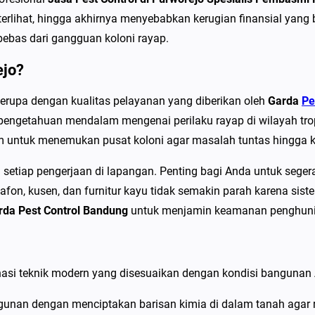
P
terlihat, hingga akhirnya menyebabkan kerugian finansial yang 
e
bebas dari gangguan koloni rayap.
s
t
ejo?
C
serupa dengan kualitas pelayanan yang diberikan oleh
Garda
Pe
o
 dan pengetahuan mendalam mengenai perilaku rayap di wilayah 
n
 untuk menemukan pusat koloni agar masalah tuntas hingga k
t
r
setiap pengerjaan di lapangan. Penting bagi Anda untuk seg
o
afon, kusen, dan furnitur kayu tidak semakin parah karena si
l
rda Pest Control Bandung
untuk menjamin keamanan penghuni
d
i
P
si teknik modern yang disesuaikan dengan kondisi bangunan
u
r
unan dengan menciptakan barisan kimia di dalam tanah agar 