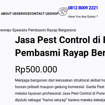
0812 8009 2221
ABOUT US
SERVICE
CONTACT US
SHOP
Have You Any Quires ?
urworejo Spesialis Pembasmi Rayap Bergaransi
Jasa Pest Control di
Pembasmi Rayap Ber
Rp
500.000
Menjaga bangunan dari kerusakan struktural akibat ham
hunian pribadi maupun gedung komersial. Garda Pest 
melalui layanan profesional Jasa Pest Control di Pur
dijuluki sebagai “hama senyap” karena mereka bekerja 