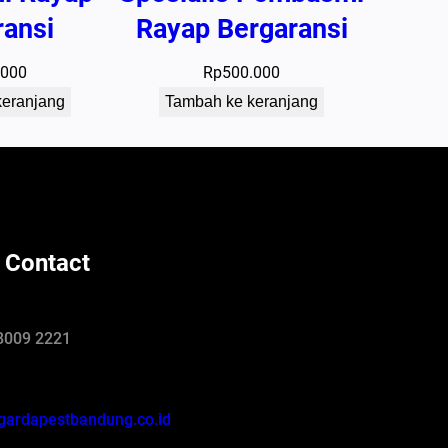
ransi
Rayap Bergaransi
.000
Rp
500.000
keranjang
Tambah ke keranjang
 Contact
8009 2221
gardapestbandung.co.id