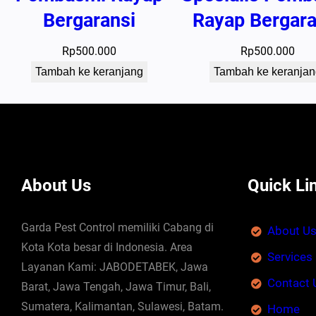
Bergaransi
Rayap Bergara
Rp
500.000
Rp
500.000
Tambah ke keranjang
Tambah ke keranjan
About Us
Quick Li
Garda Pest Control memiliki Cabang di
About U
Kota Kota besar di Indonesia. Area
Services
Layanan Kami: JABODETABEK, Jawa
Contact 
Barat, Jawa Tengah, Jawa Timur, Bali,
Sumatera, Kalimantan, Sulawesi, Batam.
Home