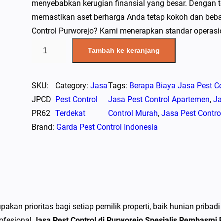
menyebabkan kerugian finansial yang besar. Dengan te
memastikan aset berharga Anda tetap kokoh dan beba
Control Purworejo? Kami menerapkan standar operasio
K
Tambah ke keranjang
u
a
n
SKU:
Category:
Jasa
Tags:
Berapa Biaya Jasa Pest Co
t
JPCD
Pest Control
Jasa Pest Control Apartemen
, 
Ja
i
PR62
Terdekat
Control Murah
, 
Jasa Pest Contro
t
Brand:
Garda Pest Control Indonesia
a
s
J
a
s
akan prioritas bagi setiap pemilik properti, baik hunian prib
a
rofesional
Jasa Pest Control di Purworejo Spesialis Pembasmi