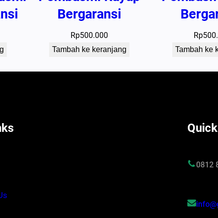
a
nsi
Bergaransi
Berga
r
a
Rp
500.000
Rp
500
n
g
Tambah ke keranjang
Tambah ke 
s
i
nks
Quick
s
0812 
Us
info@