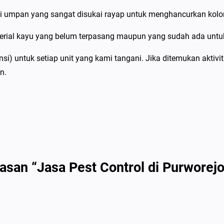
w
umpan yang sangat disukai rayap untuk menghancurkan koloni 
o
r
erial kayu yang belum terpasang maupun yang sudah ada untu
e
) untuk setiap unit yang kami tangani. Jika ditemukan aktivi
j
n.
o
S
p
e
s
i
a
asan “Jasa Pest Control di Purworej
l
i
s
P