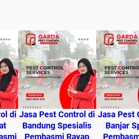
e
m
b
a
s
m
i
R
a
y
a
p
B
ol di
Jasa Pest Control di
Jasa Pest 
e
r
at
Bandung Spesialis
Banjar S
g
asmi
Pembasmi Rayap
Pembasm