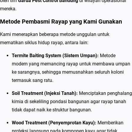
oleh tim
Garda Pest Control Bandung
di wilayah operasional
b
mereka.
a
s
Metode Pembasmi Rayap yang Kami Gunakan
m
Kami menerapkan beberapa metode unggulan untuk
i
mematikan siklus hidup rayap, antara lain:
R
a
Termite Baiting System (Sistem Umpan):
Metode
y
modern yang memancing rayap untuk membawa umpan
a
ke sarangnya, sehingga memusnahkan seluruh koloni
p
termasuk sang ratu.
B
e
Soil Treatment (Injeksi Tanah):
Menciptakan penghalang
r
kimia di sekeliling pondasi bangunan agar rayap tanah
g
tidak dapat naik ke struktur bangunan.
a
Wood Treatment (Penyemprotan Kayu):
Memberikan
r
proteksi langsung pada komponen kayu agar tidak