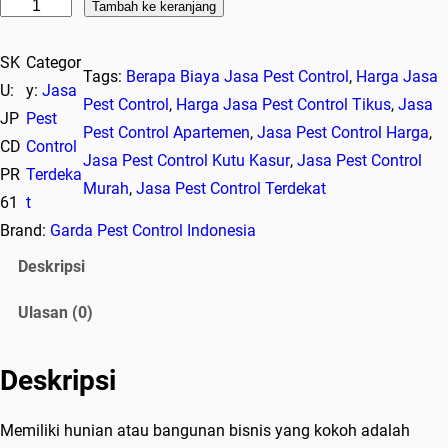
K
Tambah ke keranjang
u
SK
Categor
a
Tags:
Berapa Biaya Jasa Pest Control
, 
Harga Jasa
U:
y:
Jasa
n
Pest Control
, 
Harga Jasa Pest Control Tikus
, 
Jasa
JP
Pest
t
Pest Control Apartemen
, 
Jasa Pest Control Harga
, 
CD
Control
i
Jasa Pest Control Kutu Kasur
, 
Jasa Pest Control
PR
Terdeka
t
Murah
, 
Jasa Pest Control Terdekat
61
t
a
Brand:
Garda Pest Control Indonesia
s
J
Deskripsi
a
Ulasan (0)
s
a
P
Deskripsi
e
s
Memiliki hunian atau bangunan bisnis yang kokoh adalah