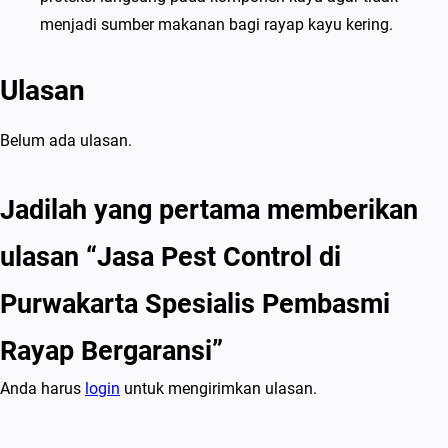
a
menjadi sumber makanan bagi rayap kayu kering.
n
s
Ulasan
i
Belum ada ulasan.
Jadilah yang pertama memberikan
ulasan “Jasa Pest Control di
Purwakarta Spesialis Pembasmi
Rayap Bergaransi”
Anda harus
login
untuk mengirimkan ulasan.