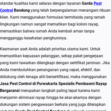
a
standar kualitas kami selaras dengan layanan
Garda
Pest
r
Control
Bandung
yang telah berpengalaman menangani ribuan
t
klien. Kami menggunakan formulasi termitisida yang ramah
a
lingkungan namun sangat mematikan bagi koloni rayap,
S
memastikan bahwa rumah Anda kembali aman tanpa
p
mengganggu kesehatan penghuninya.
e
Keamanan aset Anda adalah prioritas utama kami. Untuk
s
memastikan kepuasan pelanggan, setiap paket pengerjaan
i
yang kami tawarkan dilengkapi dengan sertifikat jaminan. Jika
a
Anda membutuhkan penanganan yang cepat, efektif, dan
l
didukung oleh tenaga ahli bersertifikasi, maka menggunakan
i
Jasa Pest Control di Purwakarta Spesialis Pembasmi Rayap
s
Bergaransi
merupakan langkah paling tepat karena kami
P
menjamin eliminasi rayap hingga ke akar-akarnya dengan
e
dukungan sistem pengawasan berkala yang juga diterapkan
m