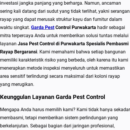
t
investasi jangka panjang yang berharga. Namun, ancaman
C
sering kali datang dari sudut yang tidak terlihat, yakni serangan
o
rayap yang dapat merusak struktur kayu dan furnitur dalam
n
waktu singkat.
Garda Pest
Control Purwakarta
hadir sebagai
t
mitra terpercaya Anda untuk memberikan solusi tuntas melalui
r
layanan
Jasa Pest Control di Purwakarta Spesialis Pembasmi
o
Rayap Bergaransi
. Kami memahami bahwa setiap bangunan
l
memiliki karakteristik risiko yang berbeda, oleh karena itu kami
d
menerapkan metode inspeksi menyeluruh untuk memastikan
i
area sensitif terlindungi secara maksimal dari koloni rayap
P
yang merugikan.
u
Keunggulan Layanan Garda Pest Control
r
w
Mengapa Anda harus memilih kami? Kami tidak hanya sekadar
a
membasmi, tetapi memberikan sistem perlindungan yang
k
berkelanjutan. Sebagai bagian dari jaringan profesional,