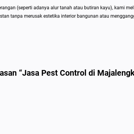
P
ngan (seperti adanya alur tanah atau butiran kayu), kami mela
e
stan tanpa merusak estetika interior bangunan atau menggangg
m
b
a
s
m
i
R
asan “Jasa Pest Control di Majaleng
a
y
a
p
B
e
r