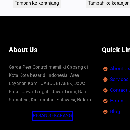
Tambah ke keranjang
Tambah ke keranjan
About Us
Quick Li
Garda Pest Control memiliki Cabang di
About U
Kota Kota besar di Indonesia. Area
Services
Layanan Kami: JABODETABEK, Jawa
Contact 
Barat, Jawa Tengah, Jawa Timur, Bali,
Sumatera, Kalimantan, Sulawesi, Batam.
Home
Blog
PESAN SEKARANG