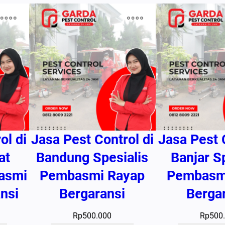
g
a
r
a
n
s
i
ol di
Jasa Pest Control di
Jasa Pest 
at
Bandung Spesialis
Banjar S
asmi
Pembasmi Rayap
Pembasm
nsi
Bergaransi
Berga
Rp
500.000
Rp
500