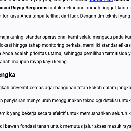
P
basmi Rayap Bergaransi
untuk melindungi rumah tinggal, kantor
e
ur kayu Anda tanpa terlihat dari luar. Dengan tim teknisi yan
s
t
C
ajakuning, standar operasional kami selalu mengacu pada kua
o
 lokasi hingga tahap monitoring berkala, memiliki standar ef
n
Anda adalah prioritas utama, sehingga pemilihan termitisid
t
tanah maupun rayap kayu kering.
r
engka
o
l
gkah preventif cerdas agar bangunan tetap kokoh dalam jangka
d
i
n penyisiran menyeluruh menggunakan teknologi deteksi untuk
M
temik yang bekerja secara efektif untuk memusnahkan seluruh k
a
j
di bawah fondasi tanah untuk memutus jalur akses masuk ray