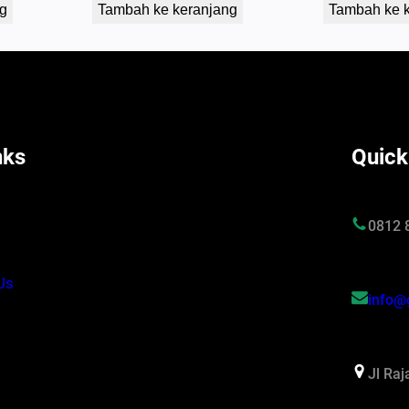
g
Tambah ke keranjang
Tambah ke 
nks
Quick
s
0812 
Us
info@
Jl Ra