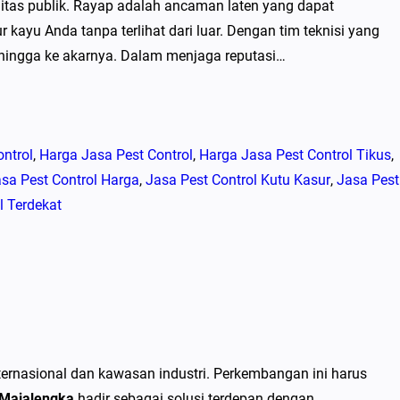
ilitas publik. Rayap adalah ancaman laten yang dapat
kayu Anda tanpa terlihat dari luar. Dengan tim teknisi yang
 hingga ke akarnya. Dalam menjaga reputasi…
ntrol
, 
Harga Jasa Pest Control
, 
Harga Jasa Pest Control Tikus
, 
sa Pest Control Harga
, 
Jasa Pest Control Kutu Kasur
, 
Jasa Pest
l Terdekat
ternasional dan kawasan industri. Perkembangan ini harus
 Majalengka
hadir sebagai solusi terdepan dengan