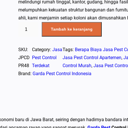
melindungi rumah tinggal, kantor, gudang, hingga fas
melumpuhkan kekuatan struktur bangunan dan furnitur 
ahli, kami menjamin setiap koloni akan dimusnahkan
K
Tambah ke keranjang
u
a
n
SKU:
Category:
Jasa
Tags:
Berapa Biaya Jasa Pest Co
t
JPCD
Pest Control
Jasa Pest Control Apartemen
, 
Ja
i
PR48
Terdekat
Control Murah
, 
Jasa Pest Contro
t
Brand:
Garda Pest Control Indonesia
a
s
J
a
s
onomi baru di Jawa Barat, seiring dengan hadirnya bandara in
a
 dari ancaman rayap yang sangat merusak.
Garda Pest
Control