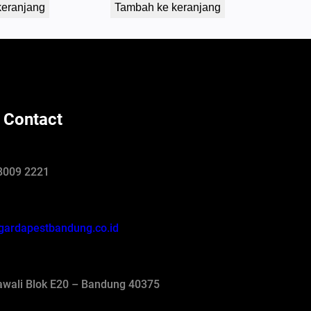
keranjang
Tambah ke keranjang
 Contact
8009 2221
gardapestbandung.co.id
jawali Blok E20 – Bandung 40375