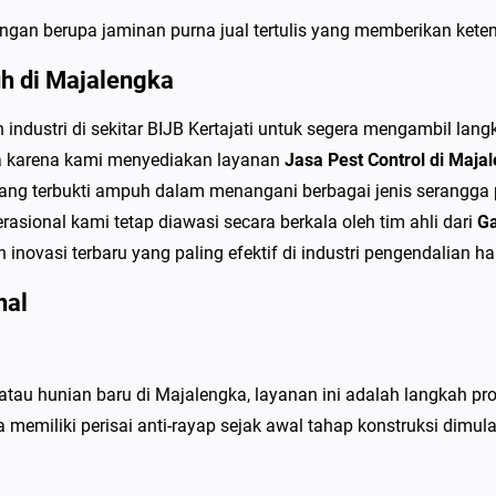
a
gan berupa jaminan purna jual tertulis yang memberikan ketena
l
e
uh di Majalengka
n
ndustri di sekitar BIJB Kertajati untuk segera mengambil lan
g
ya karena kami menyediakan layanan
Jasa Pest Control di Maj
k
yang terbukti ampuh dalam menangani berbagai jenis serangga 
a
asional kami tetap diawasi secara berkala oleh tim ahli dari
Ga
S
novasi terbaru yang paling efektif di industri pengendalian ha
p
e
nal
s
i
a
 hunian baru di Majalengka, layanan ini adalah langkah prot
l
emiliki perisai anti-rayap sejak awal tahap konstruksi dimula
i
s