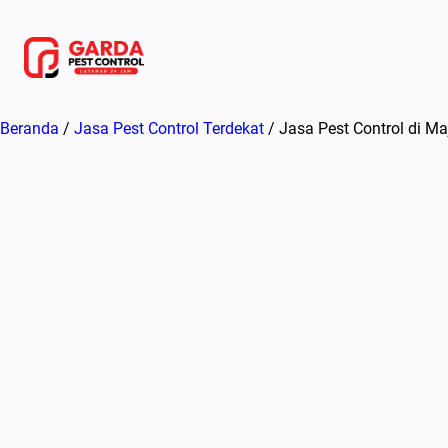
Lewati
ke
konten
Beranda
/
Jasa Pest Control Terdekat
/ Jasa Pest Control di M