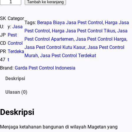
K
Tambah ke keranjang
u
SK
Categor
a
Tags:
Berapa Biaya Jasa Pest Control
, 
Harga Jasa
U:
y:
Jasa
n
Pest Control
, 
Harga Jasa Pest Control Tikus
, 
Jasa
JP
Pest
t
Pest Control Apartemen
, 
Jasa Pest Control Harga
, 
CD
Control
i
Jasa Pest Control Kutu Kasur
, 
Jasa Pest Control
PR
Terdeka
t
Murah
, 
Jasa Pest Control Terdekat
47
t
a
Brand:
Garda Pest Control Indonesia
s
J
Deskripsi
a
Ulasan (0)
s
a
P
Deskripsi
e
s
Menjaga ketahanan bangunan di wilayah Magetan yang