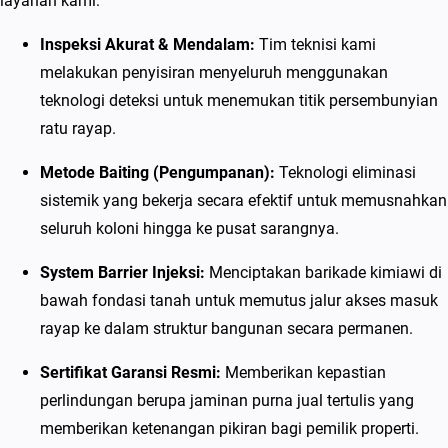
layanan kami:
m
i
Inspeksi Akurat & Mendalam:
Tim teknisi kami
R
melakukan penyisiran menyeluruh menggunakan
a
teknologi deteksi untuk menemukan titik persembunyian
y
ratu rayap.
a
Metode Baiting (Pengumpanan):
Teknologi eliminasi
p
sistemik yang bekerja secara efektif untuk memusnahkan
B
seluruh koloni hingga ke pusat sarangnya.
e
r
System Barrier Injeksi:
Menciptakan barikade kimiawi di
g
bawah fondasi tanah untuk memutus jalur akses masuk
a
rayap ke dalam struktur bangunan secara permanen.
r
a
Sertifikat Garansi Resmi:
Memberikan kepastian
n
perlindungan berupa jaminan purna jual tertulis yang
s
memberikan ketenangan pikiran bagi pemilik properti.