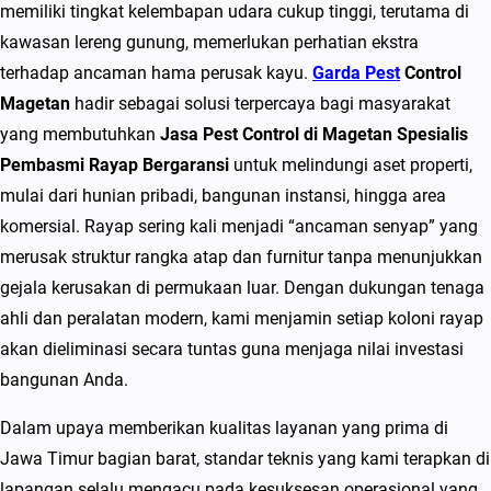
t
memiliki tingkat kelembapan udara cukup tinggi, terutama di
C
kawasan lereng gunung, memerlukan perhatian ekstra
o
terhadap ancaman hama perusak kayu.
Garda Pest
Control
n
Magetan
hadir sebagai solusi terpercaya bagi masyarakat
t
yang membutuhkan
Jasa Pest Control di Magetan Spesialis
r
Pembasmi Rayap Bergaransi
untuk melindungi aset properti,
o
mulai dari hunian pribadi, bangunan instansi, hingga area
l
komersial. Rayap sering kali menjadi “ancaman senyap” yang
d
merusak struktur rangka atap dan furnitur tanpa menunjukkan
i
gejala kerusakan di permukaan luar. Dengan dukungan tenaga
M
ahli dan peralatan modern, kami menjamin setiap koloni rayap
a
akan dieliminasi secara tuntas guna menjaga nilai investasi
g
bangunan Anda.
e
Dalam upaya memberikan kualitas layanan yang prima di
t
Jawa Timur bagian barat, standar teknis yang kami terapkan di
a
lapangan selalu mengacu pada kesuksesan operasional yang