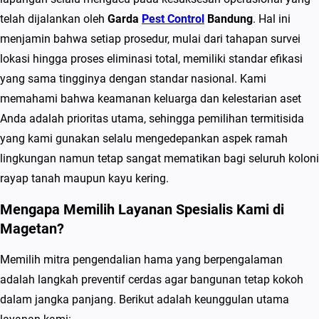
n
telah dijalankan oleh
Garda
Pest Control
Bandung
. Hal ini
S
menjamin bahwa setiap prosedur, mulai dari tahapan survei
p
lokasi hingga proses eliminasi total, memiliki standar efikasi
e
yang sama tingginya dengan standar nasional. Kami
s
memahami bahwa keamanan keluarga dan kelestarian aset
i
Anda adalah prioritas utama, sehingga pemilihan termitisida
a
yang kami gunakan selalu mengedepankan aspek ramah
l
lingkungan namun tetap sangat mematikan bagi seluruh koloni
i
rayap tanah maupun kayu kering.
s
P
Mengapa Memilih Layanan Spesialis Kami di
e
Magetan?
m
Memilih mitra pengendalian hama yang berpengalaman
b
adalah langkah preventif cerdas agar bangunan tetap kokoh
a
dalam jangka panjang. Berikut adalah keunggulan utama
s