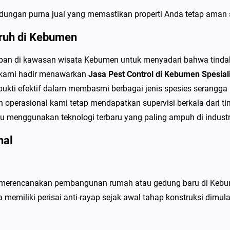
u
ungan purna jual yang memastikan properti Anda tetap aman 
m
e
uruh di Kebumen
n
pan di kawasan wisata Kebumen untuk menyadari bahwa tindak
S
a kami hadir menawarkan
Jasa Pest Control di Kebumen Spesia
p
rbukti efektif dalam membasmi berbagai jenis spesies serangga
e
operasional kami tetap mendapatkan supervisi berkala dari tim
s
 menggunakan teknologi terbaru yang paling ampuh di industri 
i
a
nal
l
i
s
g merencanakan pembangunan rumah atau gedung baru di Keb
P
emiliki perisai anti-rayap sejak awal tahap konstruksi dimula
e
m