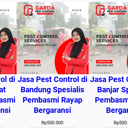
a
n
s
i
ol di
Jasa Pest Control di
Jasa Pest 
at
Bandung Spesialis
Banjar S
asmi
Pembasmi Rayap
Pembasm
nsi
Bergaransi
Berga
Rp
500.000
Rp
500