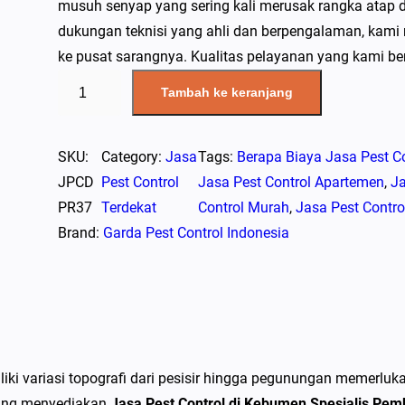
musuh senyap yang sering kali merusak rangka atap dan
dukungan teknisi yang ahli dan berpengalaman, kami 
ke pusat sarangnya. Kualitas pelayanan yang kami b
K
Tambah ke keranjang
u
a
n
SKU:
Category:
Jasa
Tags:
Berapa Biaya Jasa Pest Co
t
JPCD
Pest Control
Jasa Pest Control Apartemen
, 
Ja
i
PR37
Terdekat
Control Murah
, 
Jasa Pest Contro
t
Brand:
Garda Pest Control Indonesia
a
s
J
a
s
i variasi topografi dari pesisir hingga pegunungan memerlu
a
yang menyediakan
Jasa Pest Control di Kebumen Spesialis Pe