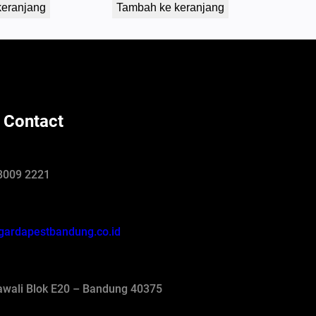
keranjang
Tambah ke keranjang
 Contact
8009 2221
gardapestbandung.co.id
jawali Blok E20 – Bandung 40375