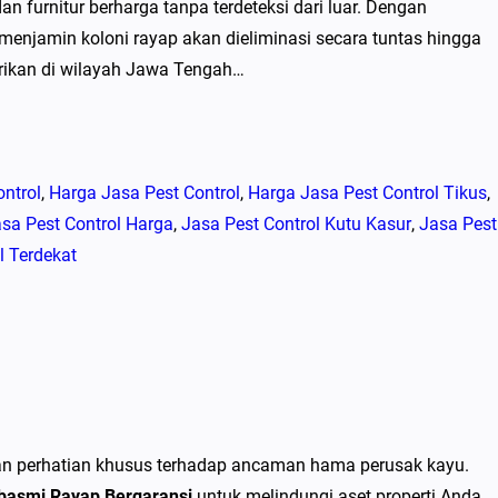
 furnitur berharga tanpa terdeteksi dari luar. Dengan
menjamin koloni rayap akan dieliminasi secara tuntas hingga
erikan di wilayah Jawa Tengah…
ntrol
, 
Harga Jasa Pest Control
, 
Harga Jasa Pest Control Tikus
, 
sa Pest Control Harga
, 
Jasa Pest Control Kutu Kasur
, 
Jasa Pest
l Terdekat
kan perhatian khusus terhadap ancaman hama perusak kayu.
mbasmi Rayap Bergaransi
untuk melindungi aset properti Anda,