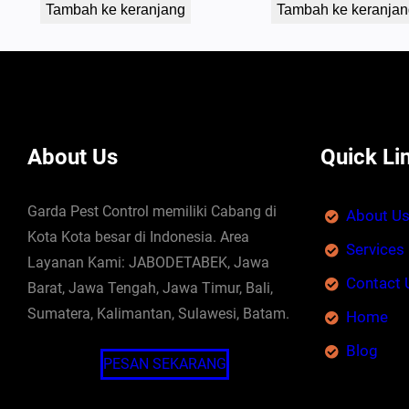
Tambah ke keranjang
Tambah ke keranjan
About Us
Quick Li
Garda Pest Control memiliki Cabang di
About U
Kota Kota besar di Indonesia. Area
Services
Layanan Kami: JABODETABEK, Jawa
Contact 
Barat, Jawa Tengah, Jawa Timur, Bali,
Sumatera, Kalimantan, Sulawesi, Batam.
Home
Blog
PESAN SEKARANG