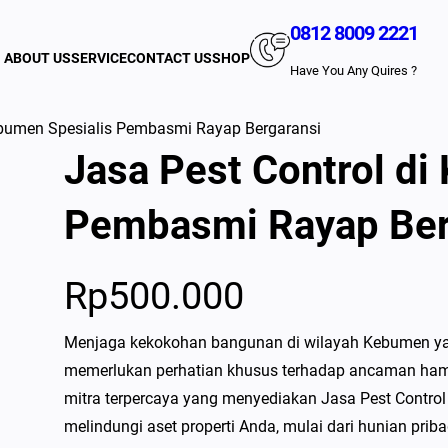
0812 8009 2221
ABOUT US
SERVICE
CONTACT US
SHOP
Have You Any Quires ?
ebumen Spesialis Pembasmi Rayap Bergaransi
Jasa Pest Control di
Pembasmi Rayap Ber
Rp
500.000
Menjaga kekokohan bangunan di wilayah Kebumen yang
memerlukan perhatian khusus terhadap ancaman hama
mitra terpercaya yang menyediakan Jasa Pest Contro
melindungi aset properti Anda, mulai dari hunian pri