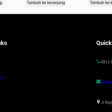
g
Tambah ke keranjang
Tambah ke 
nks
Quick
s
0812 
Us
info@
Jl Ra