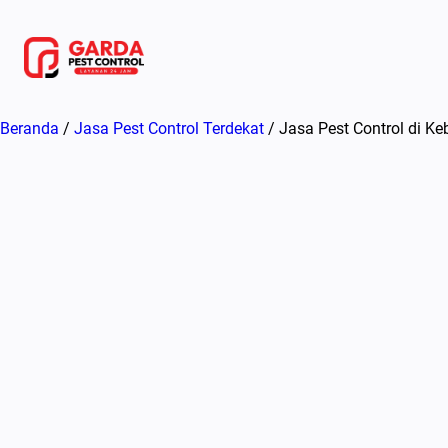
Lewati
ke
konten
Beranda
/
Jasa Pest Control Terdekat
/ Jasa Pest Control di K