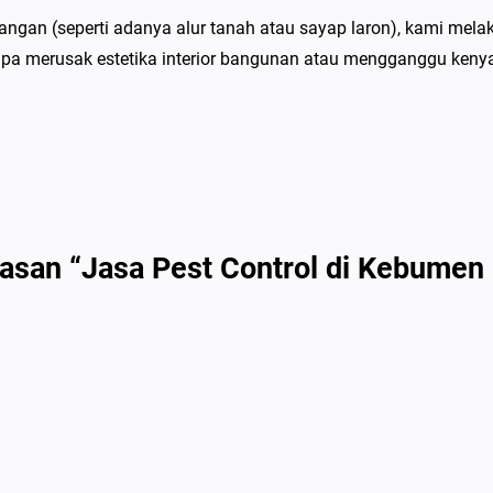
b
gan (seperti adanya alur tanah atau sayap laron), kami melaku
a
anpa merusak estetika interior bangunan atau mengganggu ken
s
m
i
R
a
y
a
asan “Jasa Pest Control di Kebumen
p
B
e
r
g
a
r