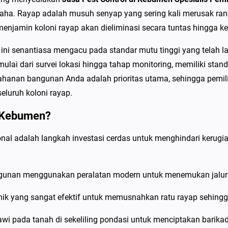
P
aha. Rayap adalah musuh senyap yang sering kali merusak rangka
e
enjamin koloni rayap akan dieliminasi secara tuntas hingga k
s
t
ini senantiasa mengacu pada standar mutu tinggi yang telah l
C
ai dari survei lokasi hingga tahap monitoring, memiliki standa
o
anan bangunan Anda adalah prioritas utama, sehingga pemili
n
luruh koloni rayap.
t
i Kebumen?
r
o
al adalah langkah investasi cerdas untuk menghindari kerugian 
l
d
i
gunan menggunakan peralatan modern untuk menemukan jalur a
K
k yang sangat efektif untuk memusnahkan ratu rayap sehingga 
e
b
wi pada tanah di sekeliling pondasi untuk menciptakan barikad