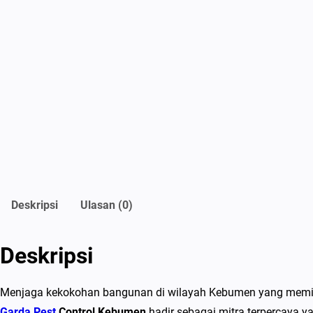
Deskripsi
Ulasan (0)
Deskripsi
Menjaga kekokohan bangunan di wilayah Kebumen yang memilik
Garda Pest
Control Kebumen
hadir sebagai mitra terpercaya 