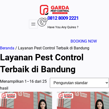
Lewati
ke
konten
0812 8009 2221
Have You Any Quires ?
BOOKING NOW
Beranda
/ Layanan Pest Control Terbaik di Bandung
Layanan Pest Control
Terbaik di Bandung
Menampilkan 1–16 dari 25
hasil