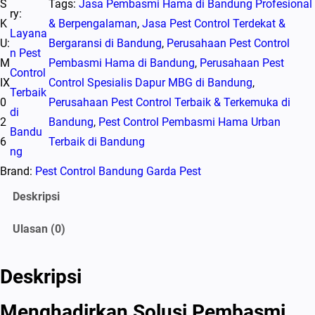
S
Tags:
Jasa Pembasmi Hama di Bandung Profesional
ry:
K
& Berpengalaman
, 
Jasa Pest Control Terdekat &
Layana
U:
Bergaransi di Bandung
, 
Perusahaan Pest Control
n Pest
M
Pembasmi Hama di Bandung
, 
Perusahaan Pest
Control
IX
Control Spesialis Dapur MBG di Bandung
, 
Terbaik
0
Perusahaan Pest Control Terbaik & Terkemuka di
di
2
Bandung
, 
Pest Control Pembasmi Hama Urban
Bandu
6
Terbaik di Bandung
ng
Brand:
Pest Control Bandung Garda Pest
Deskripsi
Ulasan (0)
Deskripsi
Menghadirkan Solusi Pembasmi