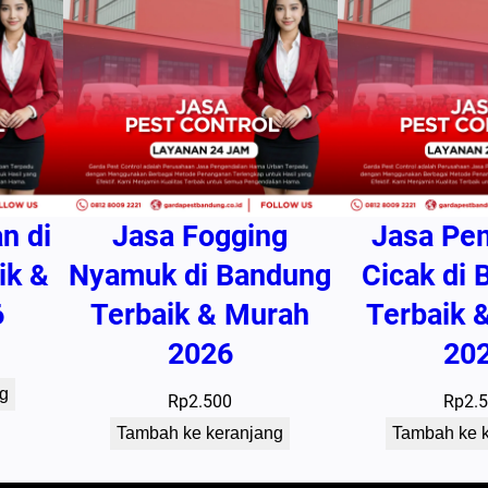
n di
Jasa Fogging
Jasa Pe
ik &
Nyamuk di Bandung
Cicak di
6
Terbaik & Murah
Terbaik 
2026
20
g
Rp
2.500
Rp
2.
Tambah ke keranjang
Tambah ke 