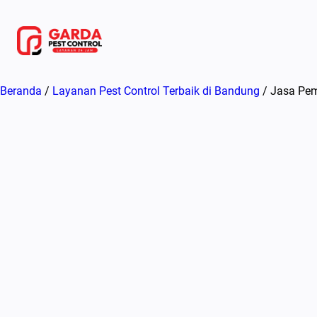
Lewati
ke
konten
Beranda
/
Layanan Pest Control Terbaik di Bandung
/ Jasa Pem