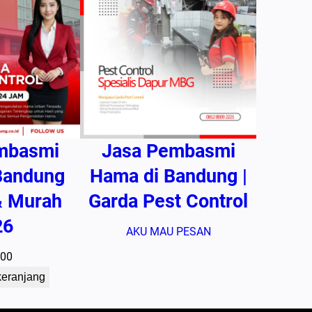
mbasmi
Jasa Pembasmi
 Bandung
Hama di Bandung |
& Murah
Garda Pest Control
26
AKU MAU PESAN
500
keranjang