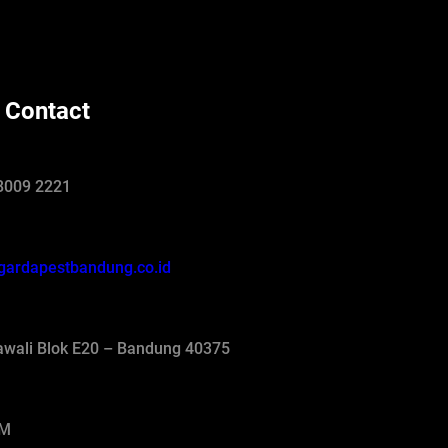
 Contact
8009 2221
gardapestbandung.co.id
jawali Blok E20 – Bandung 40375
AM