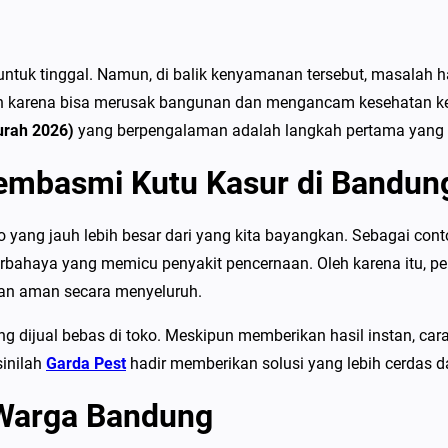
P
e
m
uk tinggal. Namun, di balik kenyamanan tersebut, masalah hama
b
rkan karena bisa merusak bangunan dan mengancam kesehatan k
a
urah 2026)
yang berpengalaman adalah langkah pertama yang 
s
embasmi Kutu Kasur di Bandun
m
i
K
ang jauh lebih besar dari yang kita bayangkan. Sebagai cont
u
erbahaya yang memicu penyakit pencernaan. Oleh karena itu, 
t
dan aman secara menyeluruh.
u
jual bebas di toko. Meskipun memberikan hasil instan, cara 
K
sinilah
Garda Pest
hadir memberikan solusi yang lebih cerdas d
a
s
 Warga Bandung
u