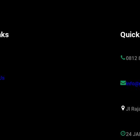
nks
Quick
s
0812 
Us
info@
Jl Ra
24 J