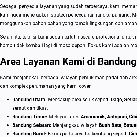
Sebagai penyedia layanan yang sudah terpercaya, kami memaha
kami juga menerapkan strategi pencegahan jangka panjang. M
menggunakan bahan-bahan yang ramah lingkungan dan aman 
Selain itu, teknisi kami sudah terlatih secara profesional u
hama tidak kembali lagi di masa depan. Fokus kami adalah me
Area Layanan Kami di Bandung
Kami menjangkau berbagai wilayah pemukiman padat dan area 
dan komplek perumahan yang kami cover:
Bandung Utara:
Mencakup area sejuk seperti
Dago
,
Setia
semut dan tikus.
Bandung Timur:
Melayani area
Arcamanik
,
Antapani
,
Cib
Bandung Selatan:
Menjangkau wilayah
Buah Batu
,
Batuu
Bandung Barat:
Fokus pada area berkembang seperti
Cim