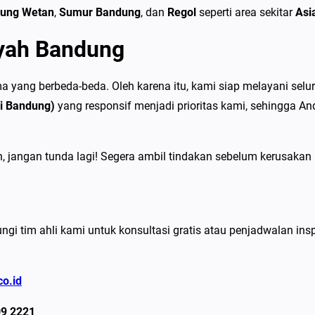
k
ung Wetan
,
Sumur Bandung
, dan
Regol
seperti area sekitar
Asi
&
ayah Bandung
M
u
r
 yang berbeda-beda. Oleh karena itu, kami siap melayani selu
a
i Bandung)
yang responsif menjadi prioritas kami, sehingga 
h
2
jangan tunda lagi! Segera ambil tindakan sebelum kerusakan
0
2
6
ngi tim ahli kami untuk konsultasi gratis atau penjadwalan in
co.id
09 2221