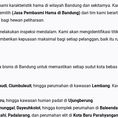
r
mi karakteristik hama di wilayah Bandung dan sekitarnya. Ka
d
emilih
(Jasa Pembasmi Hama di Bandung)
dari tim kami bera
i
bagi hewan peliharaan.
B
a
ntuk melakukan inspeksi mendalam. Kami akan mengidentifikasi 
n
mberikan kepuasan maksimal bagi setiap pelanggan, baik itu r
d
u
n
bisnis di Bandung untuk memastikan setiap sudut kota bebas
g
T
e
budi
,
Ciumbuleuit
, hingga perumahan di kawasan
Lembang
. Ka
r
b
iru
, hingga kawasan hunian padat di
Ujungberung
.
a
nunggal
,
Dayeuhkolot
, hingga komplek perumahan di
Baleenda
i
ahi
,
Padalarang
, dan perumahan elit di
Kota Baru Parahyanga