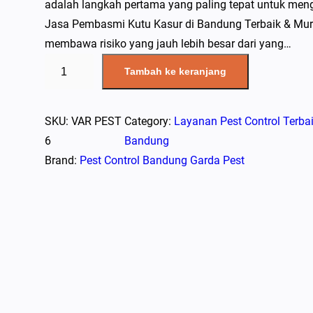
adalah langkah pertama yang paling tepat untuk me
Jasa Pembasmi Kutu Kasur di Bandung Terbaik & Mu
membawa risiko yang jauh lebih besar dari yang…
K
Tambah ke keranjang
u
a
n
SKU:
VAR PEST
Category:
Layanan Pest Control Terbai
t
6
Bandung
i
Brand:
Pest Control Bandung Garda Pest
t
a
s
J
a
s
a