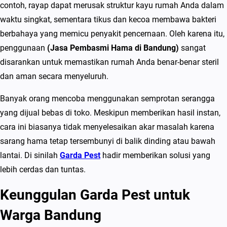
contoh, rayap dapat merusak struktur kayu rumah Anda dalam
u
waktu singkat, sementara tikus dan kecoa membawa bakteri
n
berbahaya yang memicu penyakit pencernaan. Oleh karena itu,
g
penggunaan
(Jasa Pembasmi Hama di Bandung)
sangat
T
disarankan untuk memastikan rumah Anda benar-benar steril
e
dan aman secara menyeluruh.
r
b
Banyak orang mencoba menggunakan semprotan serangga
a
yang dijual bebas di toko. Meskipun memberikan hasil instan,
i
cara ini biasanya tidak menyelesaikan akar masalah karena
k
sarang hama tetap tersembunyi di balik dinding atau bawah
&
lantai. Di sinilah
Garda Pest
hadir memberikan solusi yang
M
lebih cerdas dan tuntas.
u
Keunggulan Garda Pest untuk
r
a
Warga Bandung
h