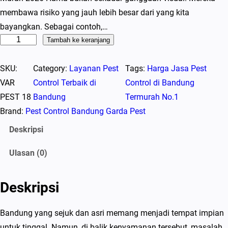
membawa risiko yang jauh lebih besar dari yang kita
bayangkan. Sebagai contoh,…
K
Tambah ke keranjang
u
SKU:
Category:
Layanan Pest
Tags:
Harga Jasa Pest
a
VAR
Control Terbaik di
Control di Bandung
n
PEST 18
Bandung
Termurah No.1
t
Brand:
Pest Control Bandung Garda Pest
i
t
Deskripsi
a
Ulasan (0)
s
J
a
Deskripsi
s
a
Bandung yang sejuk dan asri memang menjadi tempat impian
D
untuk tinggal. Namun, di balik kenyamanan tersebut, masalah