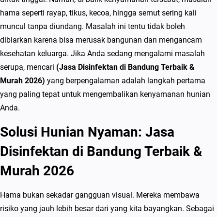
i
hama seperti rayap, tikus, kecoa, hingga semut sering kali
s
muncul tanpa diundang. Masalah ini tentu tidak boleh
i
dibiarkan karena bisa merusak bangunan dan mengancam
n
kesehatan keluarga. Jika Anda sedang mengalami masalah
f
serupa, mencari
(Jasa Disinfektan di Bandung Terbaik &
e
Murah 2026)
yang berpengalaman adalah langkah pertama
k
yang paling tepat untuk mengembalikan kenyamanan hunian
t
Anda.
a
Solusi Hunian Nyaman: Jasa
n
d
Disinfektan di Bandung Terbaik &
i
Murah 2026
B
a
Hama bukan sekadar gangguan visual. Mereka membawa
n
risiko yang jauh lebih besar dari yang kita bayangkan. Sebagai
d