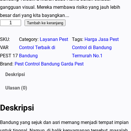
gangguan visual. Mereka membawa risiko yang jauh lebih
besar dari yang kita bayangkan.…
K
Tambah ke keranjang
u
SKU:
Category:
Layanan Pest
Tags:
Harga Jasa Pest
a
VAR
Control Terbaik di
Control di Bandung
n
PEST 17
Bandung
Termurah No.1
t
Brand:
Pest Control Bandung Garda Pest
i
t
Deskripsi
a
Ulasan (0)
s
J
a
Deskripsi
s
a
Bandung yang sejuk dan asri memang menjadi tempat impian
P
untuk tinggal. Namun, di balik kenyamanan tersebut, masalah