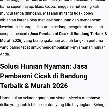
e
hama seperti rayap, tikus, kecoa, hingga semut sering kali
m
muncul tanpa diundang. Masalah ini tentu tidak boleh
b
dibiarkan karena bisa merusak bangunan dan mengancam
a
kesehatan keluarga. Jika Anda sedang mengalami masalah
s
serupa, mencari
(Jasa Pembasmi Cicak di Bandung Terbaik &
m
Murah 2026)
yang berpengalaman adalah langkah pertama
i
yang paling tepat untuk mengembalikan kenyamanan hunian
C
Anda.
i
Solusi Hunian Nyaman: Jasa
c
a
Pembasmi Cicak di Bandung
k
Terbaik & Murah 2026
d
i
Hama bukan sekadar gangguan visual. Mereka membawa
B
risiko yang jauh lebih besar dari yang kita bayangkan. Sebagai
a