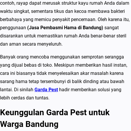
contoh, rayap dapat merusak struktur kayu rumah Anda dalam
n
waktu singkat, sementara tikus dan kecoa membawa bakteri
d
berbahaya yang memicu penyakit pencernaan. Oleh karena itu,
u
penggunaan
(Jasa Pembasmi Hama di Bandung)
sangat
n
disarankan untuk memastikan rumah Anda benar-benar steril
g
dan aman secara menyeluruh.
T
e
Banyak orang mencoba menggunakan semprotan serangga
r
yang dijual bebas di toko. Meskipun memberikan hasil instan,
b
cara ini biasanya tidak menyelesaikan akar masalah karena
a
sarang hama tetap tersembunyi di balik dinding atau bawah
i
lantai. Di sinilah
Garda Pest
hadir memberikan solusi yang
k
lebih cerdas dan tuntas.
&
Keunggulan Garda Pest untuk
M
u
Warga Bandung
r