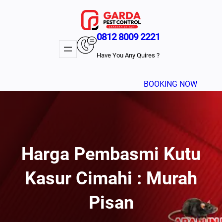
Lewati
ke
konten
0812 8009 2221
Have You Any Quires ?
BOOKING NOW
Harga Pembasmi Kutu
Kasur Cimahi : Murah
Pisan