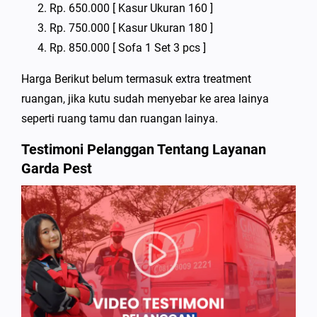
Rp. 650.000 [ Kasur Ukuran 160 ]
Rp. 750.000 [ Kasur Ukuran 180 ]
Rp. 850.000 [ Sofa 1 Set 3 pcs ]
Harga Berikut belum termasuk extra treatment
ruangan, jika kutu sudah menyebar ke area lainya
seperti ruang tamu dan ruangan lainya.
Testimoni Pelanggan Tentang Layanan
Garda Pest