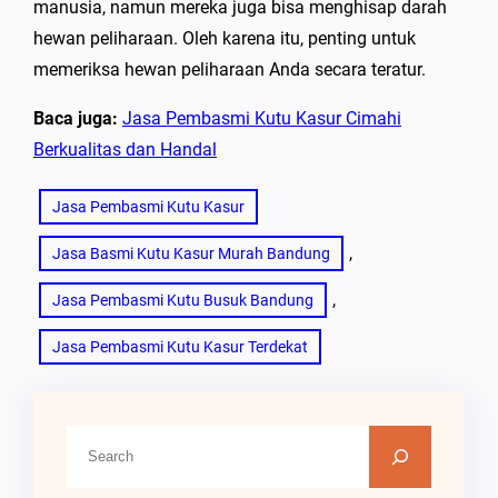
manusia, namun mereka juga bisa menghisap darah
hewan peliharaan. Oleh karena itu, penting untuk
memeriksa hewan peliharaan Anda secara teratur.
Baca juga:
Jasa Pembasmi Kutu Kasur Cimahi
Berkualitas dan Handal
Jasa Pembasmi Kutu Kasur
, 
Jasa Basmi Kutu Kasur Murah Bandung
, 
Jasa Pembasmi Kutu Busuk Bandung
Jasa Pembasmi Kutu Kasur Terdekat
C
a