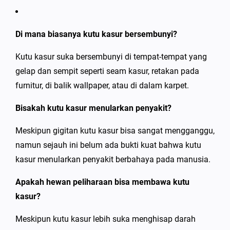
Di mana biasanya kutu kasur bersembunyi?
Kutu kasur suka bersembunyi di tempat-tempat yang
gelap dan sempit seperti seam kasur, retakan pada
furnitur, di balik wallpaper, atau di dalam karpet.
Bisakah kutu kasur menularkan penyakit?
Meskipun gigitan kutu kasur bisa sangat mengganggu,
namun sejauh ini belum ada bukti kuat bahwa kutu
kasur menularkan penyakit berbahaya pada manusia.
Apakah hewan peliharaan bisa membawa kutu
kasur?
Meskipun kutu kasur lebih suka menghisap darah