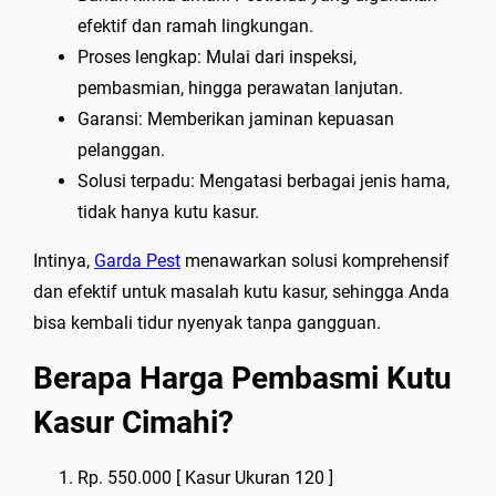
efektif dan ramah lingkungan.
Proses lengkap: Mulai dari inspeksi,
pembasmian, hingga perawatan lanjutan.
Garansi: Memberikan jaminan kepuasan
pelanggan.
Solusi terpadu: Mengatasi berbagai jenis hama,
tidak hanya kutu kasur.
Intinya,
Garda Pest
menawarkan solusi komprehensif
dan efektif untuk masalah kutu kasur, sehingga Anda
bisa kembali tidur nyenyak tanpa gangguan.
Berapa Harga Pembasmi Kutu
Kasur Cimahi?
Rp. 550.000 [ Kasur Ukuran 120 ]