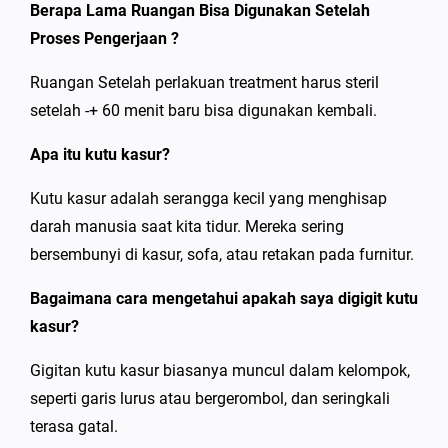
Berapa Lama Ruangan Bisa Digunakan Setelah
Proses Pengerjaan ?
Ruangan Setelah perlakuan treatment harus steril
setelah -+ 60 menit baru bisa digunakan kembali.
Apa itu kutu kasur?
Kutu kasur adalah serangga kecil yang menghisap
darah manusia saat kita tidur. Mereka sering
bersembunyi di kasur, sofa, atau retakan pada furnitur.
Bagaimana cara mengetahui apakah saya digigit kutu
kasur?
Gigitan kutu kasur biasanya muncul dalam kelompok,
seperti garis lurus atau bergerombol, dan seringkali
terasa gatal.