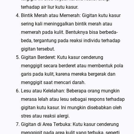
terhadap air liur kutu kasur.
Bintik Merah atau Memerah: Gigitan kutu kasur
sering kali meninggalkan bintik merah atau
memerah pada kulit. Bentuknya bisa berbeda-
beda, tergantung pada reaksi individu terhadap
gigitan tersebut.
Gigitan Berderet: Kutu kasur cenderung
menggigit secara berderet atau membentuk pola
garis pada kulit, karena mereka bergerak dan
menggigit saat mencari darah.
Lesu atau Kelelahan: Beberapa orang mungkin
merasa lelah atau lesu sebagai respons terhadap
gigitan kutu kasur. Ini mungkin disebabkan oleh
stres atau reaksi alergi.
Gigitan di Area Terbuka: Kutu kasur cenderung
menggigit pada area kulit yang terbuka, seperti