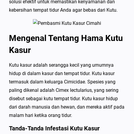
solusi efektif untuk memastikan kenyamanan dan
kebersihan tempat tidur Anda agar bebas dari Kutu.
Mengenal Tentang Hama Kutu
Kasur
Kutu kasur adalah serangga kecil yang umumnya
hidup di dalam kasur dan tempat tidur. Kutu kasur
termasuk dalam keluarga Cimicidae. Spesies yang
paling dikenal adalah Cimex lectularius, yang sering
disebut sebagai kutu tempat tidur. Kutu kasur hidup
dari darah manusia dan hewan, dan mereka aktif pada
malam hari ketika orang tidur.
Tanda-Tanda Infestasi Kutu Kasur