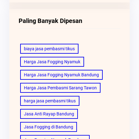
Paling Banyak Dipesan
biaya jasa pembasmi tikus
Harga Jasa Fogging Nyamuk
Harga Jasa Fogging Nyamuk Bandung
Harga Jasa Pembasmi Sarang Tawon
harga jasa pembasmi tikus
Jasa Anti Rayap Bandung
Jasa Fogging di Bandung