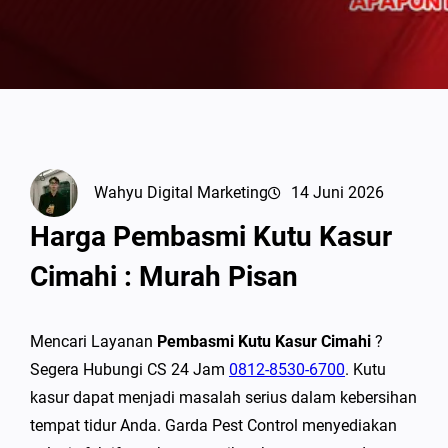
Wahyu Digital Marketing
14 Juni 2026
Harga Pembasmi Kutu Kasur
Cimahi : Murah Pisan
Mencari Layanan
Pembasmi Kutu Kasur Cimahi
?
Segera Hubungi CS 24 Jam
0812-8530-6700
. Kutu
kasur dapat menjadi masalah serius dalam kebersihan
tempat tidur Anda. Garda Pest Control menyediakan