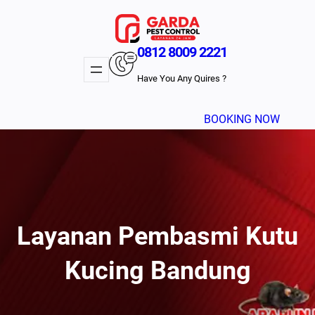
Lewati
ke
konten
0812 8009 2221
Have You Any Quires ?
BOOKING NOW
Layanan Pembasmi Kutu
Kucing Bandung