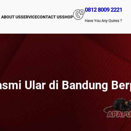
0812 8009 2221
ABOUT US
SERVICE
CONTACT US
SHOP
Have You Any Quires ?
smi Ular di Bandung Be