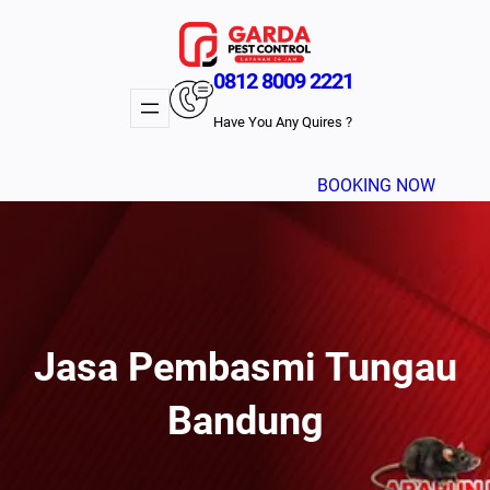
Lewati
ke
konten
0812 8009 2221
Have You Any Quires ?
BOOKING NOW
Jasa Pembasmi Tungau
Bandung