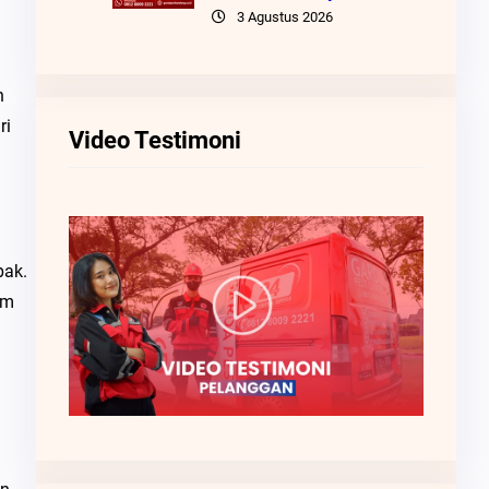
3 Agustus 2026
n
ri
Video Testimoni
pak.
am