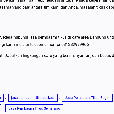
emberikan saran dan rekomendasi untuk menjaga kebersihan d
asama yang baik antara tim kami dan Anda, masalah tikus dap
Segera hubungi jasa pembasmi tikus di cafe area Bandung unt
ungi kami melalui telepon di nomor 081382999966
jut. Dapatkan lingkungan cafe yang bersih, nyaman, dan bebas d
, 
, 
g
jasa pembasmi tikus bekasi
Jasa Pembasmi Tikus Bogor
, 
, 
Jasa Pembasmi Tikus Semarang