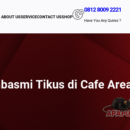
0812 8009 2221
ABOUT US
SERVICE
CONTACT US
SHOP
Have You Any Quires ?
basmi Tikus di Cafe Are