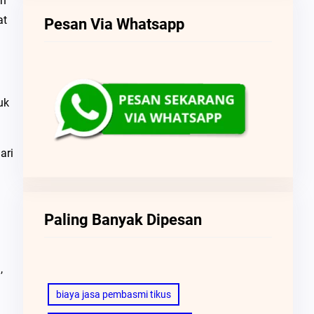
an
at
Pesan Via Whatsapp
uk
ari
Paling Banyak Dipesan
, 
biaya jasa pembasmi tikus