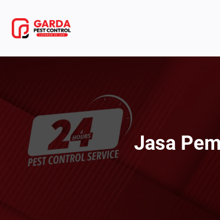
Lewati
ke
konten
Jasa Pem