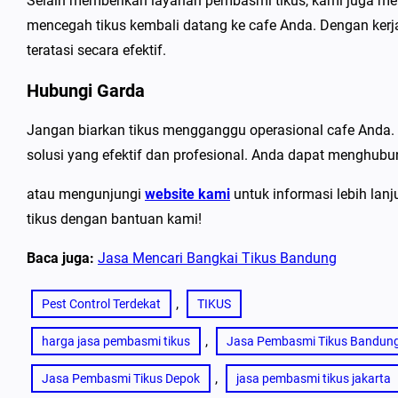
Selain memberikan layanan pembasmi tikus, kami juga m
mencegah tikus kembali datang ke cafe Anda. Dengan kerj
teratasi secara efektif.
Hubungi Garda
Jangan biarkan tikus mengganggu operasional cafe Anda. 
solusi yang efektif dan profesional. Anda dapat menghub
atau mengunjungi
website kami
untuk informasi lebih lan
tikus dengan bantuan kami!
Baca juga:
Jasa Mencari Bangkai Tikus Bandung
, 
Pest Control Terdekat
TIKUS
, 
harga jasa pembasmi tikus
Jasa Pembasmi Tikus Bandun
, 
Jasa Pembasmi Tikus Depok
jasa pembasmi tikus jakarta