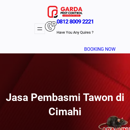
Lewati
ke
konten
0812 8009 2221
Have You Any Quires ?
BOOKING NOW
Jasa Pembasmi Tawon di
Cimahi