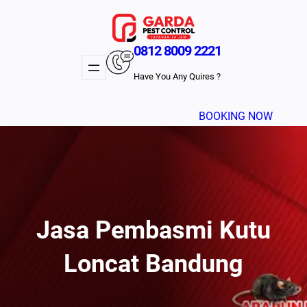
Lewati
ke
konten
0812 8009 2221
Have You Any Quires ?
BOOKING NOW
Jasa Pembasmi Kutu
Loncat Bandung