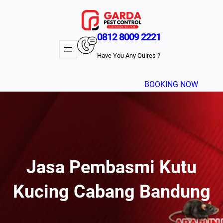
Lewati
ke
konten
0812 8009 2221
Have You Any Quires ?
BOOKING NOW
Jasa Pembasmi Kutu
Kucing Cabang Bandung