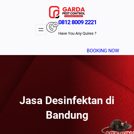
Lewati
ke
konten
0812 8009 2221
Have You Any Quires ?
BOOKING NOW
Jasa Desinfektan di
Bandung