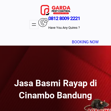
Lewati
ke
konten
0812 8009 2221
Have You Any Quires ?
BOOKING NOW
Jasa Basmi Rayap di
Cinambo Bandung