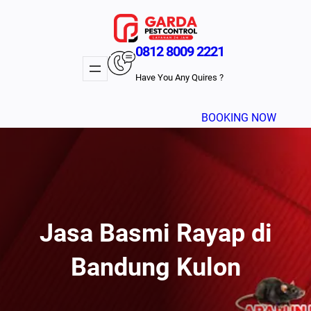
Lewati
ke
konten
0812 8009 2221
Have You Any Quires ?
BOOKING NOW
Jasa Basmi Rayap di
Bandung Kulon