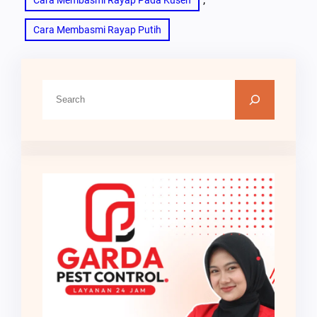
Cara Membasmi Rayap Putih
C
a
r
i