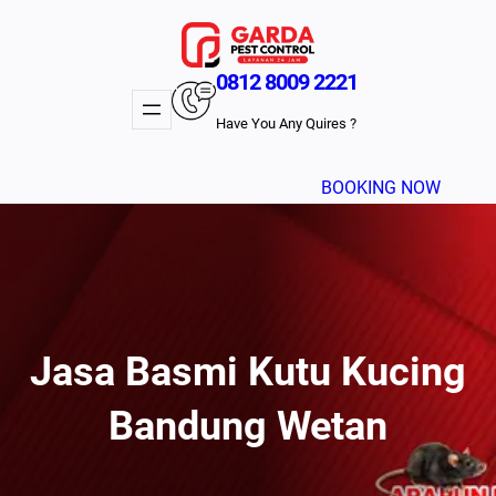
Lewati
ke
konten
0812 8009 2221
Have You Any Quires ?
BOOKING NOW
Jasa Basmi Kutu Kucing
Bandung Wetan