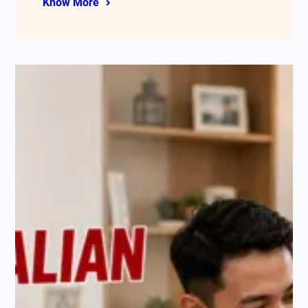
Know More