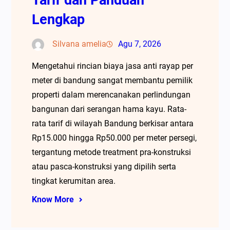
Lengkap
Silvana amelia
Agu 7, 2026
Mengetahui rincian biaya jasa anti rayap per
meter di bandung sangat membantu pemilik
properti dalam merencanakan perlindungan
bangunan dari serangan hama kayu. Rata-
rata tarif di wilayah Bandung berkisar antara
Rp15.000 hingga Rp50.000 per meter persegi,
tergantung metode treatment pra-konstruksi
atau pasca-konstruksi yang dipilih serta
tingkat kerumitan area.
Know More