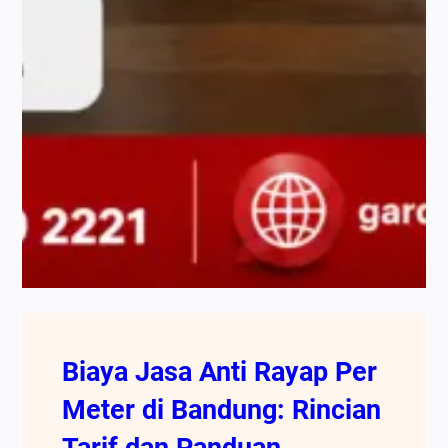
Biaya Jasa Anti Rayap Per
Meter di Bandung: Rincian
Tarif dan Panduan