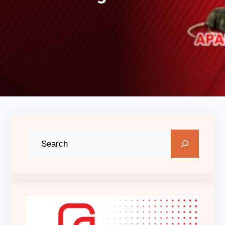
C
a
r
i