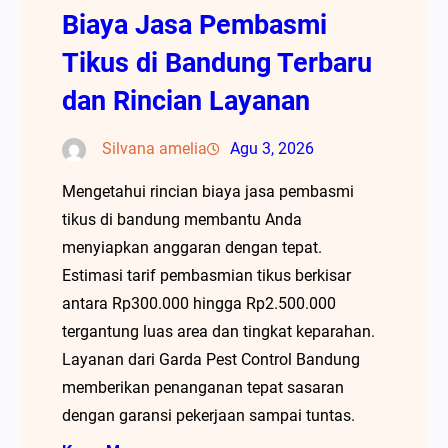
Biaya Jasa Pembasmi
Tikus di Bandung Terbaru
dan Rincian Layanan
Silvana amelia
Agu 3, 2026
Mengetahui rincian biaya jasa pembasmi
tikus di bandung membantu Anda
menyiapkan anggaran dengan tepat.
Estimasi tarif pembasmian tikus berkisar
antara Rp300.000 hingga Rp2.500.000
tergantung luas area dan tingkat keparahan.
Layanan dari Garda Pest Control Bandung
memberikan penanganan tepat sasaran
dengan garansi pekerjaan sampai tuntas.