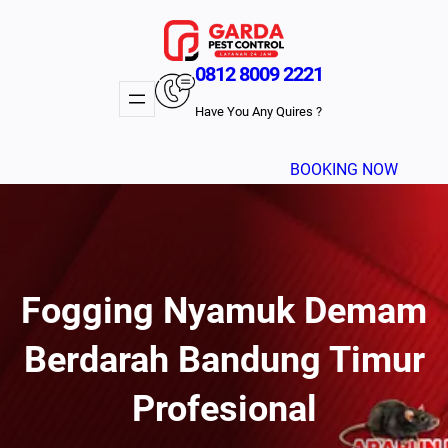
Lewati
ke
konten
0812 8009 2221
Have You Any Quires ?
BOOKING NOW
Fogging Nyamuk Demam
Berdarah Bandung Timur
Profesional