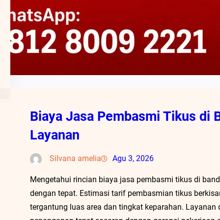
Biaya Jasa Pembasmi Tikus di 
Layanan
Silvana amelia
Agu 3, 2026
Mengetahui rincian biaya jasa pembasmi tikus di b
dengan tepat. Estimasi tarif pembasmian tikus berkis
tergantung luas area dan tingkat keparahan. Layanan