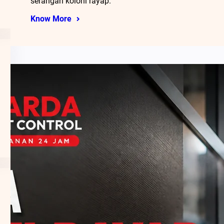
serangan koloni rayap.
Know More