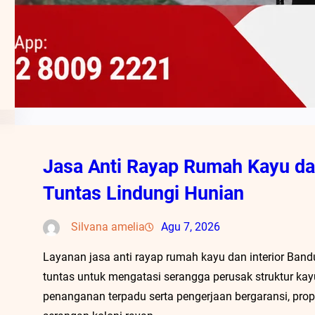
Jasa Anti Rayap Rumah Kayu dan
Tuntas Lindungi Hunian
Silvana amelia
Agu 7, 2026
Layanan jasa anti rayap rumah kayu dan interior Band
tuntas untuk mengatasi serangga perusak struktur kay
penanganan terpadu serta pengerjaan bergaransi, prope