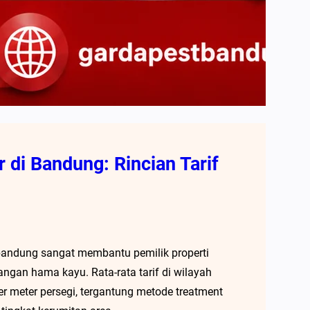
 di Bandung: Rincian Tarif
i bandung sangat membantu pemilik properti
gan hama kayu. Rata-rata tarif di wilayah
r meter persegi, tergantung metode treatment