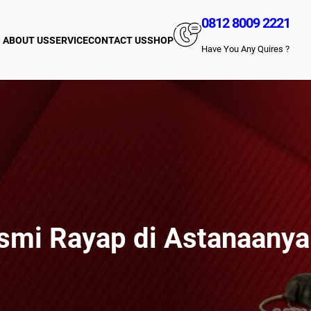
0812 8009 2221
ABOUT US
SERVICE
CONTACT US
SHOP
Have You Any Quires ?
mi Rayap di Astanaanyar