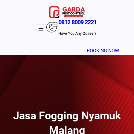
Lewati
ke
konten
0812 8009 2221
Have You Any Quires ?
BOOKING NOW
Jasa Fogging Nyamuk
Malang