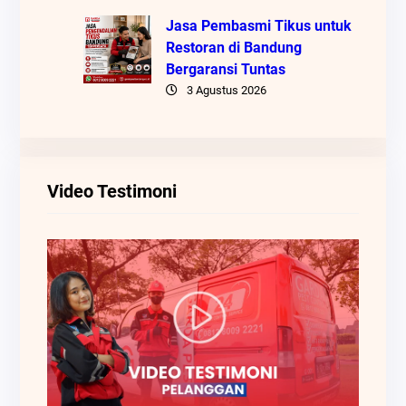
Jasa Pembasmi Tikus untuk
Restoran di Bandung
Bergaransi Tuntas
3 Agustus 2026
Video Testimoni