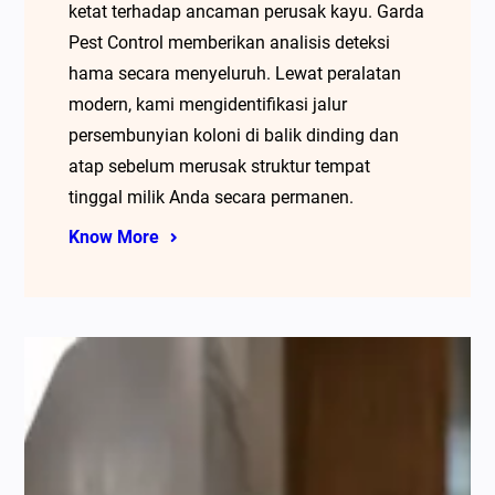
ketat terhadap ancaman perusak kayu. Garda
Pest Control memberikan analisis deteksi
hama secara menyeluruh. Lewat peralatan
modern, kami mengidentifikasi jalur
persembunyian koloni di balik dinding dan
atap sebelum merusak struktur tempat
tinggal milik Anda secara permanen.
Know More