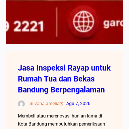
Jasa Inspeksi Rayap untuk
Rumah Tua dan Bekas
Bandung Berpengalaman
Silvana amelia
Agu 7, 2026
Membeli atau merenovasi hunian lama di
Kota Bandung membutuhkan pemeriksaan