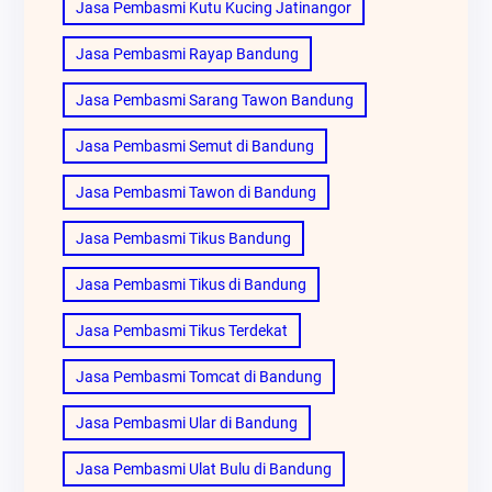
Jasa Pembasmi Kutu Kucing Jatinangor
Jasa Pembasmi Rayap Bandung
Jasa Pembasmi Sarang Tawon Bandung
Jasa Pembasmi Semut di Bandung
Jasa Pembasmi Tawon di Bandung
Jasa Pembasmi Tikus Bandung
Jasa Pembasmi Tikus di Bandung
Jasa Pembasmi Tikus Terdekat
Jasa Pembasmi Tomcat di Bandung
Jasa Pembasmi Ular di Bandung
Jasa Pembasmi Ulat Bulu di Bandung