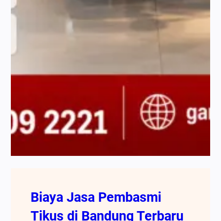
Biaya Jasa Pembasmi
Tikus di Bandung Terbaru