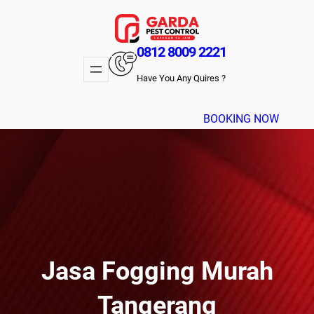
Lewati
ke
konten
0812 8009 2221
Have You Any Quires ?
BOOKING NOW
Jasa Fogging Murah
Tangerang