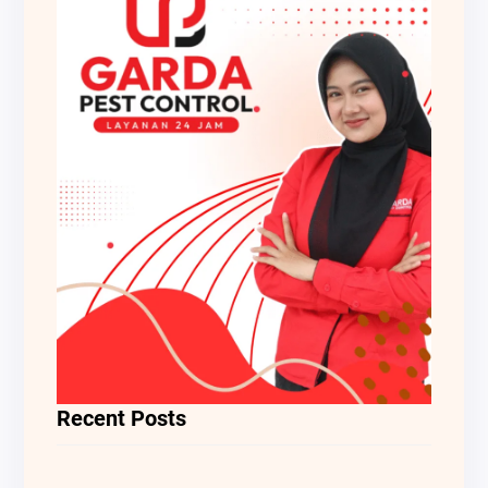
Recent Posts