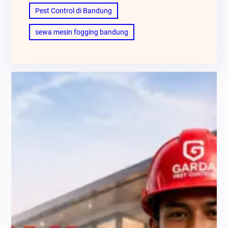
Pest Control di Bandung
sewa mesin fogging bandung