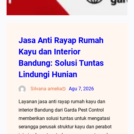
Jasa Anti Rayap Rumah
Kayu dan Interior
Bandung: Solusi Tuntas
Lindungi Hunian
Silvana amelia
Agu 7, 2026
Layanan jasa anti rayap rumah kayu dan
interior Bandung dari Garda Pest Control
memberikan solusi tuntas untuk mengatasi
serangga perusak struktur kayu dan perabot