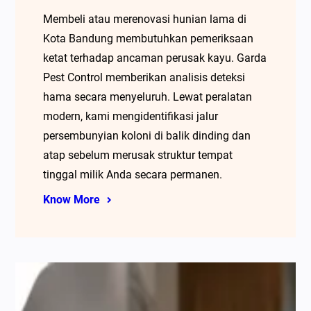
Membeli atau merenovasi hunian lama di
Kota Bandung membutuhkan pemeriksaan
ketat terhadap ancaman perusak kayu. Garda
Pest Control memberikan analisis deteksi
hama secara menyeluruh. Lewat peralatan
modern, kami mengidentifikasi jalur
persembunyian koloni di balik dinding dan
atap sebelum merusak struktur tempat
tinggal milik Anda secara permanen.
Know More