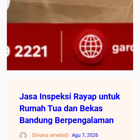
Jasa Inspeksi Rayap untuk
Rumah Tua dan Bekas
Bandung Berpengalaman
Silvana amelia
Agu 7, 2026