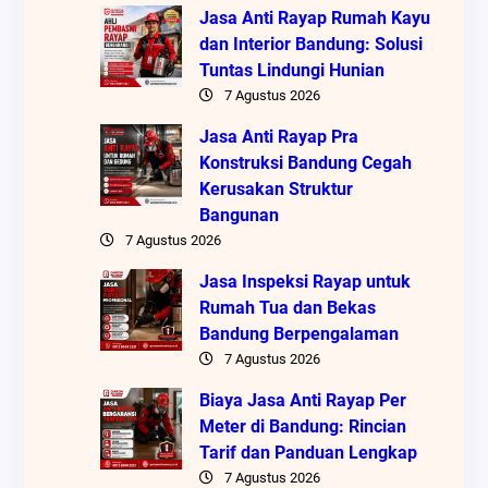
Jasa Anti Rayap Rumah Kayu
dan Interior Bandung: Solusi
Tuntas Lindungi Hunian
7 Agustus 2026
Jasa Anti Rayap Pra
Konstruksi Bandung Cegah
Kerusakan Struktur
Bangunan
7 Agustus 2026
Jasa Inspeksi Rayap untuk
Rumah Tua dan Bekas
Bandung Berpengalaman
7 Agustus 2026
Biaya Jasa Anti Rayap Per
Meter di Bandung: Rincian
Tarif dan Panduan Lengkap
7 Agustus 2026