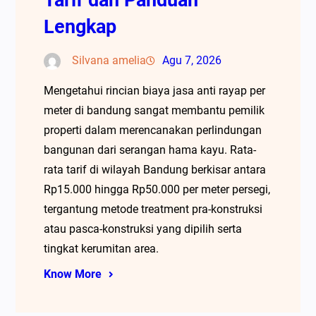
Lengkap
Silvana amelia
Agu 7, 2026
Mengetahui rincian biaya jasa anti rayap per
meter di bandung sangat membantu pemilik
properti dalam merencanakan perlindungan
bangunan dari serangan hama kayu. Rata-
rata tarif di wilayah Bandung berkisar antara
Rp15.000 hingga Rp50.000 per meter persegi,
tergantung metode treatment pra-konstruksi
atau pasca-konstruksi yang dipilih serta
tingkat kerumitan area.
Know More