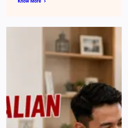
Know More