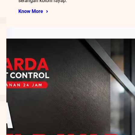
serangan koloni rayap.
Know More