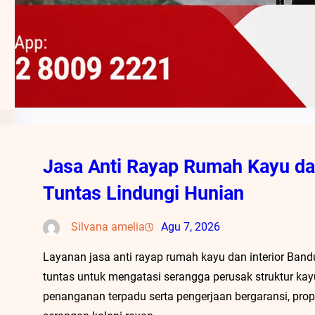
Jasa Anti Rayap Rumah Kayu dan
Tuntas Lindungi Hunian
Silvana amelia
Agu 7, 2026
Layanan jasa anti rayap rumah kayu dan interior Band
tuntas untuk mengatasi serangga perusak struktur kay
penanganan terpadu serta pengerjaan bergaransi, prope