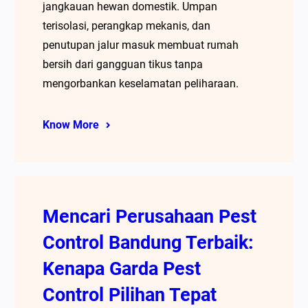
jangkauan hewan domestik. Umpan
terisolasi, perangkap mekanis, dan
penutupan jalur masuk membuat rumah
bersih dari gangguan tikus tanpa
mengorbankan keselamatan peliharaan.
Know More
Mencari Perusahaan Pest
Control Bandung Terbaik:
Kenapa Garda Pest
Control Pilihan Tepat