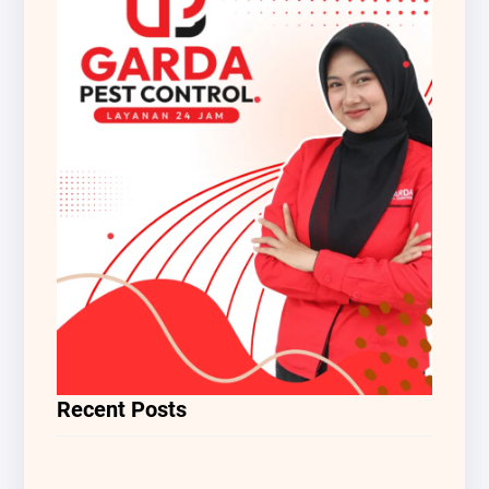
Recent Posts