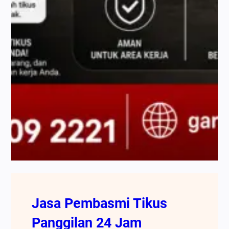
Jasa Pembasmi Tikus
Panggilan 24 Jam