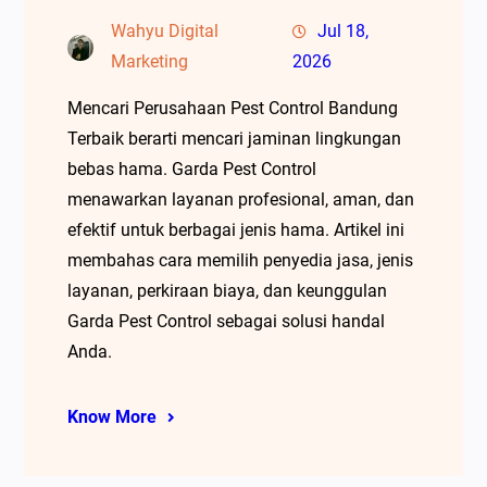
Wahyu Digital
Jul 18,
Marketing
2026
Mencari Perusahaan Pest Control Bandung
Terbaik berarti mencari jaminan lingkungan
bebas hama. Garda Pest Control
menawarkan layanan profesional, aman, dan
efektif untuk berbagai jenis hama. Artikel ini
membahas cara memilih penyedia jasa, jenis
layanan, perkiraan biaya, dan keunggulan
Garda Pest Control sebagai solusi handal
Anda.
Know More