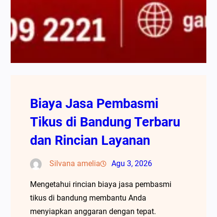
Biaya Jasa Pembasmi
Tikus di Bandung Terbaru
dan Rincian Layanan
Silvana amelia
Agu 3, 2026
Mengetahui rincian biaya jasa pembasmi
tikus di bandung membantu Anda
menyiapkan anggaran dengan tepat.