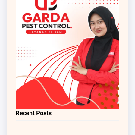
Recent Posts