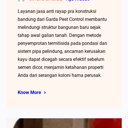
Layanan jasa anti rayap pra konstruksi
bandung dari Garda Pest Control membantu
melindungi struktur bangunan baru sejak
tahap awal galian tanah. Dengan metode
penyemprotan termitisida pada pondasi dan
sistem pipa pelindung, ancaman kerusakan
kayu dapat dicegah secara efektif sebelum
semen dicor, menjamin ketahanan properti
Anda dari serangan koloni hama perusak.
Know More