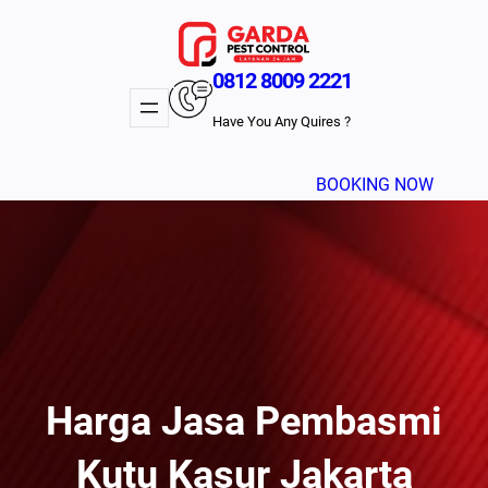
Lewati
ke
konten
0812 8009 2221
Have You Any Quires ?
BOOKING NOW
Harga Jasa Pembasmi
Kutu Kasur Jakarta