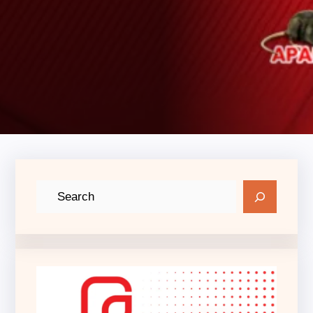
C
a
r
i