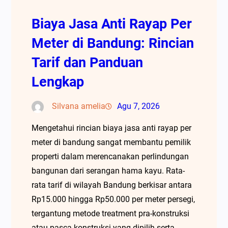
Biaya Jasa Anti Rayap Per
Meter di Bandung: Rincian
Tarif dan Panduan
Lengkap
Silvana amelia
Agu 7, 2026
Mengetahui rincian biaya jasa anti rayap per
meter di bandung sangat membantu pemilik
properti dalam merencanakan perlindungan
bangunan dari serangan hama kayu. Rata-
rata tarif di wilayah Bandung berkisar antara
Rp15.000 hingga Rp50.000 per meter persegi,
tergantung metode treatment pra-konstruksi
atau pasca-konstruksi yang dipilih serta