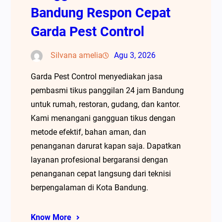
Bandung Respon Cepat
Garda Pest Control
Silvana amelia
Agu 3, 2026
Garda Pest Control menyediakan jasa
pembasmi tikus panggilan 24 jam Bandung
untuk rumah, restoran, gudang, dan kantor.
Kami menangani gangguan tikus dengan
metode efektif, bahan aman, dan
penanganan darurat kapan saja. Dapatkan
layanan profesional bergaransi dengan
penanganan cepat langsung dari teknisi
berpengalaman di Kota Bandung.
Know More