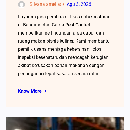
Silvana amelia
Agu 3, 2026
Layanan jasa pembasmi tikus untuk restoran
di Bandung dari Garda Pest Control
memberikan perlindungan area dapur dan
ruang makan bisnis kuliner. Kami membantu
pemilik usaha menjaga kebersihan, lolos
inspeksi kesehatan, dan mencegah kerugian
akibat kerusakan bahan makanan dengan
penanganan tepat sasaran secara rutin.
Know More