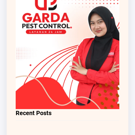
Recent Posts