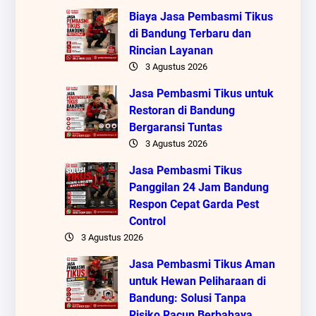
Biaya Jasa Pembasmi Tikus
di Bandung Terbaru dan
Rincian Layanan
3 Agustus 2026
Jasa Pembasmi Tikus untuk
Restoran di Bandung
Bergaransi Tuntas
3 Agustus 2026
Jasa Pembasmi Tikus
Panggilan 24 Jam Bandung
Respon Cepat Garda Pest
Control
3 Agustus 2026
Jasa Pembasmi Tikus Aman
untuk Hewan Peliharaan di
Bandung: Solusi Tanpa
Risiko Racun Berbahaya