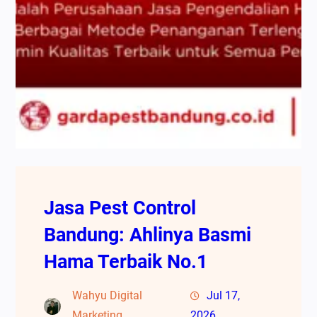
Jasa Pest Control
Bandung: Ahlinya Basmi
Hama Terbaik No.1
Wahyu Digital
Jul 17,
Marketing
2026