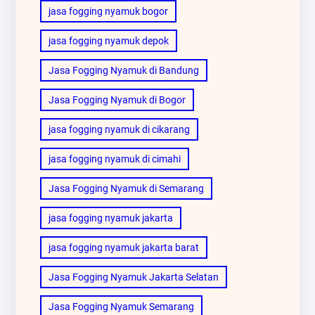
jasa fogging nyamuk bogor
jasa fogging nyamuk depok
Jasa Fogging Nyamuk di Bandung
Jasa Fogging Nyamuk di Bogor
jasa fogging nyamuk di cikarang
jasa fogging nyamuk di cimahi
Jasa Fogging Nyamuk di Semarang
jasa fogging nyamuk jakarta
jasa fogging nyamuk jakarta barat
Jasa Fogging Nyamuk Jakarta Selatan
Jasa Fogging Nyamuk Semarang