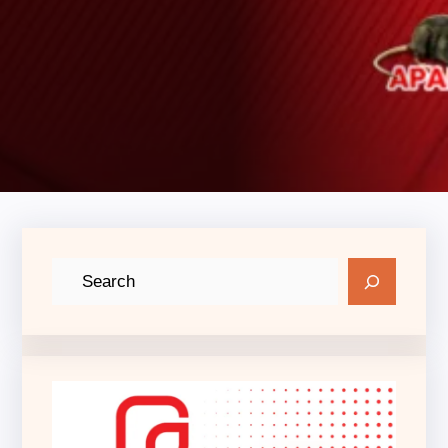
C
a
r
i